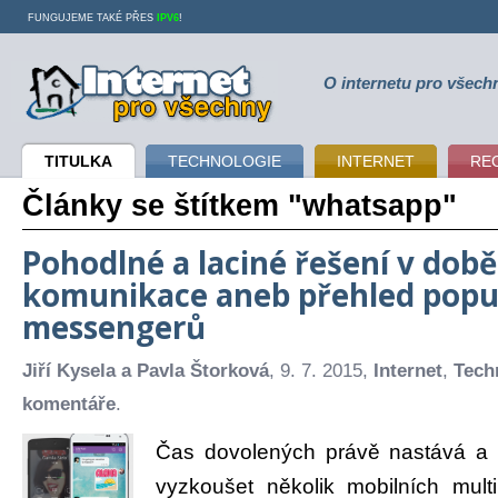
FUNGUJEME TAKÉ PŘES
IPV6
!
O internetu pro všech
Internet pro všechny
TITULKA
TECHNOLOGIE
INTERNET
RE
Články se štítkem "whatsapp"
Pohodlné a laciné řešení v době
komunikace aneb přehled popu
messengerů
Jiří Kysela a Pavla Štorková
, 9. 7. 2015,
Internet
,
Tech
komentáře
.
Čas dovolených právě nastává a t
vyzkoušet několik mobilních multi