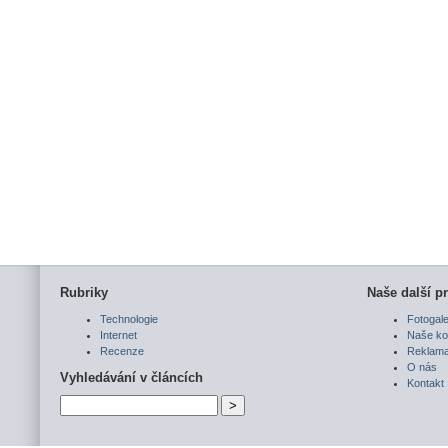
Rubriky
Naše další pr
Technologie
Fotogale
Internet
Naše ko
Recenze
Reklam
O nás
Vyhledávání v článcích
Kontakt