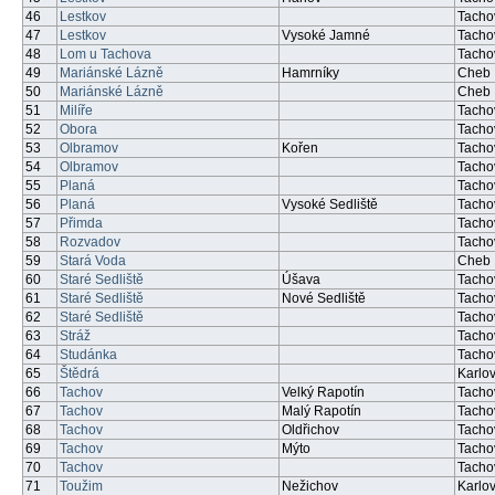
46
Lestkov
Tacho
47
Lestkov
Vysoké Jamné
Tacho
48
Lom u Tachova
Tacho
49
Mariánské Lázně
Hamrníky
Cheb
50
Mariánské Lázně
Cheb
51
Milíře
Tacho
52
Obora
Tacho
53
Olbramov
Kořen
Tacho
54
Olbramov
Tacho
55
Planá
Tacho
56
Planá
Vysoké Sedliště
Tacho
57
Přimda
Tacho
58
Rozvadov
Tacho
59
Stará Voda
Cheb
60
Staré Sedliště
Úšava
Tacho
61
Staré Sedliště
Nové Sedliště
Tacho
62
Staré Sedliště
Tacho
63
Stráž
Tacho
64
Studánka
Tacho
65
Štědrá
Karlov
66
Tachov
Velký Rapotín
Tacho
67
Tachov
Malý Rapotín
Tacho
68
Tachov
Oldřichov
Tacho
69
Tachov
Mýto
Tacho
70
Tachov
Tacho
71
Toužim
Nežichov
Karlov