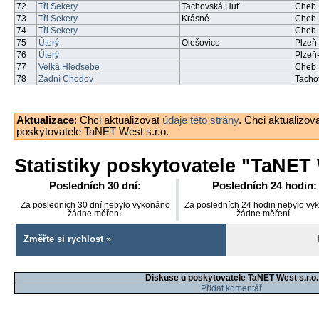
72
Tři Sekery
Tachovská Huť
Cheb
73
Tři Sekery
Krásné
Cheb
74
Tři Sekery
Cheb
75
Úterý
Olešovice
Plzeň
76
Úterý
Plzeň
77
Velká Hleďsebe
Cheb
78
Zadní Chodov
Tacho
Aktualizace
: Chci aktualizovat
údaje této strány
. Chci aktualizov
poskytovatele TaNET West s.r.o.
Statistiky poskytovatele "
TaNET W
Posledních 30 dní:
Posledních 24 hodin:
Za posledních 30 dní nebylo vykonáno
Za posledních 24 hodin nebylo vy
žádne měření.
žádne měření.
Změřte si rychlost »
Diskuse u poskytovatele TaNET West s.r.o.
Přidat komentář