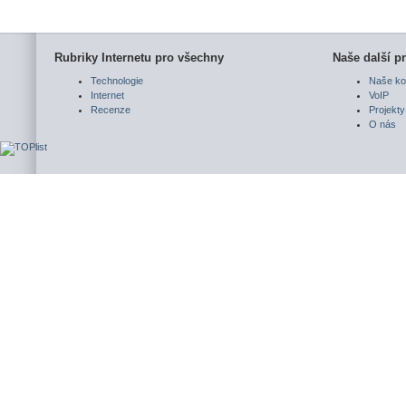
Rubriky Internetu pro všechny
Naše další pr
Technologie
Naše ko
Internet
VoIP
Recenze
Projekty
O nás