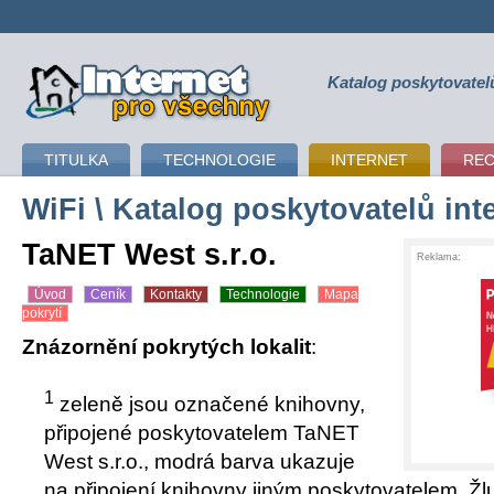
Katalog poskytovatel
připojení k internetu
TITULKA
TECHNOLOGIE
INTERNET
RE
WiFi
\ Katalog poskytovatelů int
TaNET West s.r.o.
Reklama:
Úvod
Ceník
Kontakty
Technologie
Mapa
pokrytí
Znázornění pokrytých lokalit
:
1
zeleně jsou označené knihovny,
připojené poskytovatelem TaNET
West s.r.o., modrá barva ukazuje
na připojení knihovny jiným poskytovatelem. Žl