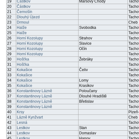
19
Částkov
Maršovy Chody
Tacho
20
Částkov
Tacho
21
Černošín
Tacho
22
Dlouhý Újezd
Tacho
23
Drmoul
Cheb
24
Halže
Svobodka
Tacho
25
Halže
Tacho
26
Horní Kozolupy
Strahov
Tacho
27
Horní Kozolupy
Slavice
Tacho
28
Horní Kozolupy
Očín
Tacho
29
Horní Kozolupy
Tacho
30
Hošťka
Žebráky
Tacho
31
Hošťka
Tacho
32
Kokašice
Čeliv
Tacho
33
Kokašice
Tacho
34
Kokašice
Lomy
Tacho
35
Kokašice
Krasíkov
Tacho
36
Konstantinovy Lázně
Poloučany
Tacho
37
Konstantinovy Lázně
Dlouhé Hradiště
Tacho
38
Konstantinovy Lázně
Břetislav
Tacho
39
Konstantinovy Lázně
Tacho
40
Krsy
Plzeň
41
Lázně Kynžvart
Cheb
42
Lesná
Tacho
43
Lestkov
Stan
Tacho
44
Lestkov
Domaslav
Tacho
45
Lestkov
Hanov
Tacho