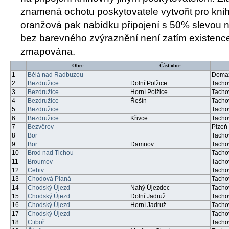
znamená ochotu poskytovatele vytvořit pro knih
oranžová pak nabídku připojení s 50% slevou na
bez barevného zvýraznění není zatím existence
zmapována.
Obec
Část obce
1
Bělá nad Radbuzou
Domaž
2
Bezdružice
Dolní Polžice
Tacho
3
Bezdružice
Horní Polžice
Tacho
4
Bezdružice
Řešín
Tacho
5
Bezdružice
Tacho
6
Bezdružice
Křivce
Tacho
7
Bezvěrov
Plzeň
8
Bor
Tacho
9
Bor
Damnov
Tacho
10
Brod nad Tichou
Tacho
11
Broumov
Tacho
12
Cebiv
Tacho
13
Chodová Planá
Tacho
14
Chodský Újezd
Nahý Újezdec
Tacho
15
Chodský Újezd
Dolní Jadruž
Tacho
16
Chodský Újezd
Horní Jadruž
Tacho
17
Chodský Újezd
Tacho
18
Ctiboř
Tacho