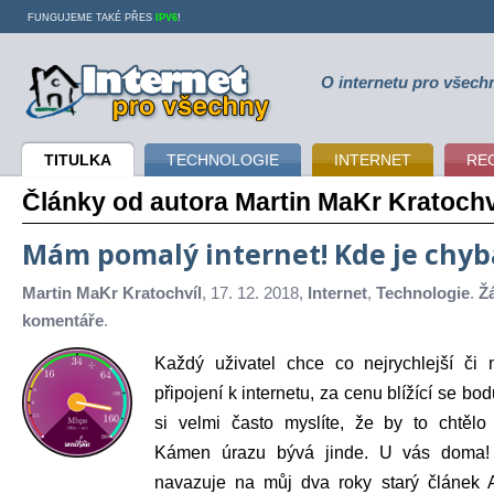
FUNGUJEME TAKÉ PŘES
IPV6
!
O internetu pro všech
Internet pro všechny
TITULKA
TECHNOLOGIE
INTERNET
RE
Články od autora Martin MaKr Kratochv
Mám pomalý internet! Kde je chyb
Martin MaKr Kratochvíl
, 17. 12. 2018,
Internet
,
Technologie
.
Ž
komentáře
.
Každý uživatel chce co nejrychlejší či n
připojení k internetu, za cenu blížící se bo
si velmi často myslíte, že by to chtělo ry
Kámen úrazu bývá jinde. U vás doma! 
navazuje na můj dva roky starý článek 