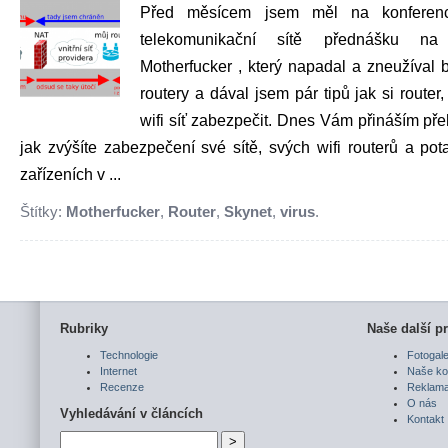
Před měsícem jsem měl na konferen
telekomunikační sítě přednášku na
Motherfucker , který napadal a zneužíval b
routery a dával jsem pár tipů jak si router
wifi síť zabezpečit. Dnes Vám přináším pře
jak zvýšíte zabezpečení své sítě, svých wifi routerů a pot
zařízeních v ...
Štítky:
Motherfucker
,
Router
,
Skynet
,
virus
.
Rubriky
Naše další pr
Technologie
Fotogale
Internet
Naše ko
Recenze
Reklam
O nás
Vyhledávání v článcích
Kontakt