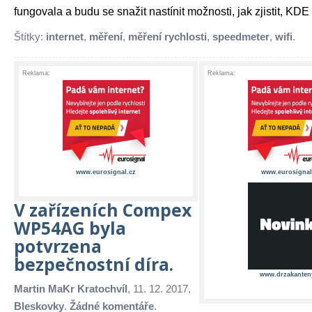
fungovala a budu se snažit nastínit možnosti, jak zjistit, KDE .
Štítky:
internet
,
měření
,
měření rychlosti
,
speedmeter
,
wifi
.
Reklama:
Reklama:
www.eurosignal.cz
www.eurosignal
V zařízeních Compex
WP54AG byla
potvrzena
bezpečnostní díra.
www.drzakanten
Martin MaKr Kratochvíl
, 11. 12. 2017,
Bleskovky
.
Žádné komentáře
.