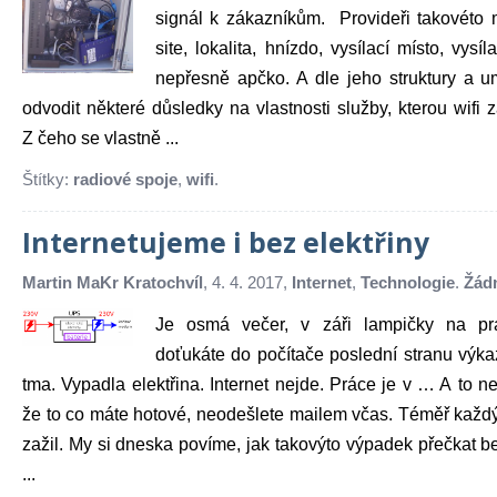
signál k zákazníkům. Provideři takovéto m
site, lokalita, hnízdo, vysílací místo, vys
nepřesně apčko. A dle jeho struktury a um
odvodit některé důsledky na vlastnosti služby, kterou wifi 
Z čeho se vlastně ...
Štítky:
radiové spoje
,
wifi
.
Internetujeme i bez elektřiny
Martin MaKr Kratochvíl
, 4. 4. 2017,
Internet
,
Technologie
.
Žád
Je osmá večer, v záři lampičky na pr
doťukáte do počítače poslední stranu výk
tma. Vypadla elektřina. Internet nejde. Práce je v … A to 
že to co máte hotové, neodešlete mailem včas. Téměř každý
zažil. My si dneska povíme, jak takovýto výpadek přečkat b
...