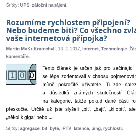
Štítky:
UPS
,
záložní napájení
.
Rozumíme rychlostem připojení?
Nebo budeme biti? Co všechno zv
vaše internetová přípojka?
Martin MaKr Kratochvíl
, 13. 2. 2017,
Internet
,
Technologie
.
Žá
komentáře
.
Tento článek je určen jak pro začínající 
se lépe zorientovali v chaosu pojmenován
mírně pokročilé uživatele. Ti zde nale
a důsledků známých skutečností. Člá
na kategorie, takže pokud dané části ro
přeskočte. Určitě už jste slyšeli „bit“, „bajt“, „kilobit“, al
„několik giga“ nebo ...
Štítky:
agregace
,
bit
,
byte
,
IPTV
,
latence
,
ping
,
rychlosti
.