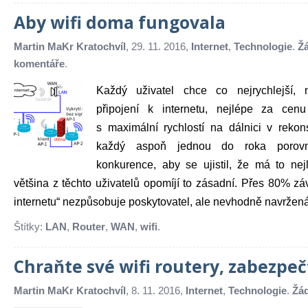
Aby wifi doma fungovala
Martin MaKr Kratochvíl
, 29. 11. 2016,
Internet
,
Technologie
.
Ž
komentáře
.
Každý uživatel chce co nejrychlejší, ne
připojení k internetu, nejlépe za cenu
s maximální rychlostí na dálnici v reko
každý aspoň jednou do roka porovn
konkurence, aby se ujistil, že má to nej
většina z těchto uživatelů opomíjí to zásadní. Přes 80% zá
internetu“ nezpůsobuje poskytovatel, ale nevhodně navržená č
Štítky:
LAN
,
Router
,
WAN
,
wifi
.
Chraňte své wifi routery, zabezpečte
Martin MaKr Kratochvíl
, 8. 11. 2016,
Internet
,
Technologie
.
Žá