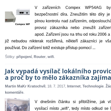
V zařízeních Compex WP54AG byl
bezpečnostní díra. Zneužitím této díry j
plnou kontrolu nad zařízením, odposloucháv
provoz zákazníka nebo zneužít zaříze
apod. Zařízení jsou na trhu od roku 2006 a
již nebudou nikterak rozšířená, někteří zákazníci je vša
používat. Do zařízení totiž existuje přístup pomocí ...
Štítky:
připojení
,
Router
,
wifi
.
Jak vypadá vysílač lokálního provi
a proč by to mělo zákazníka zajíma
Martin MaKr Kratochvíl
, 18. 7. 2017,
Internet
,
Technologie
.
Žá
komentáře
.
V dnešním článku si přiblížíme, jak v
vysílací místo „wifi“, tedy místo odkud se 