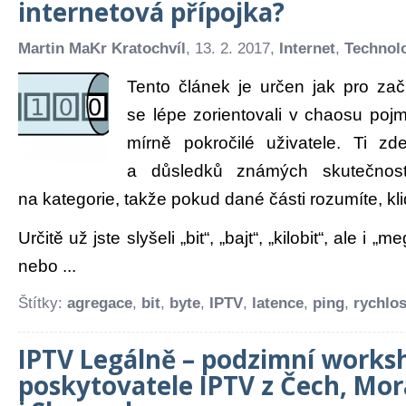
internetová přípojka?
Martin MaKr Kratochvíl
, 13. 2. 2017,
Internet
,
Technol
Tento článek je určen jak pro začí
se lépe zorientovali v chaosu poj
mírně pokročilé uživatele. Ti zd
a důsledků známých skutečnost
na kategorie, takže pokud dané části rozumíte, kl
Určitě už jste slyšeli „bit“, „bajt“, „kilobit“, ale i „
nebo ...
Štítky:
agregace
,
bit
,
byte
,
IPTV
,
latence
,
ping
,
rychlos
IPTV Legálně – podzimní works
poskytovatele IPTV z Čech, Mo