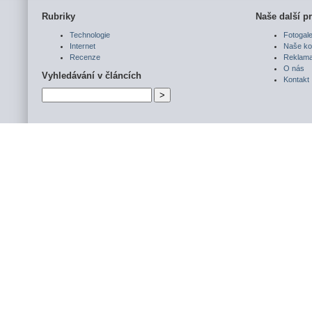
Rubriky
Naše další pr
Technologie
Fotogale
Internet
Naše ko
Recenze
Reklam
O nás
Vyhledávání v článcích
Kontakt