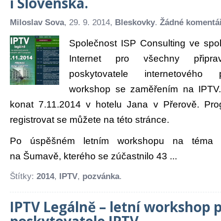
i Slovenska.
Miloslav Sova
, 29. 9. 2014,
Bleskovky
.
Žádné komentá
Společnost ISP Consulting ve spo
Internet pro všechny připra
poskytovatele internetového 
workshop se zaměřením na IPTV
konat 7.11.2014 v hotelu Jana v Přerově. Pro
registrovat se můžete na této stránce.
Po úspěšném letním workshopu na téma 
na Šumavě, kterého se zúčastnilo 43 ...
Štítky:
2014
,
IPTV
,
pozvánka
.
IPTV Legálně – letní workshop 
poskytovatele IPTV.