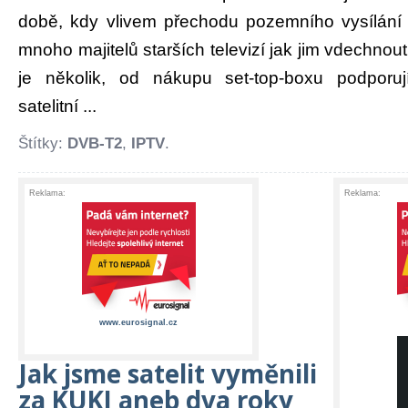
době, kdy vlivem přechodu pozemního vysílání
mnoho majitelů starších televizí jak jim vdechnou
je několik, od nákupu set-top-boxu podporu
satelitní ...
Štítky:
DVB-T2
,
IPTV
.
Reklama:
Reklama:
www.eurosignal.cz
Jak jsme satelit vyměnili
za KUKI aneb dva roky