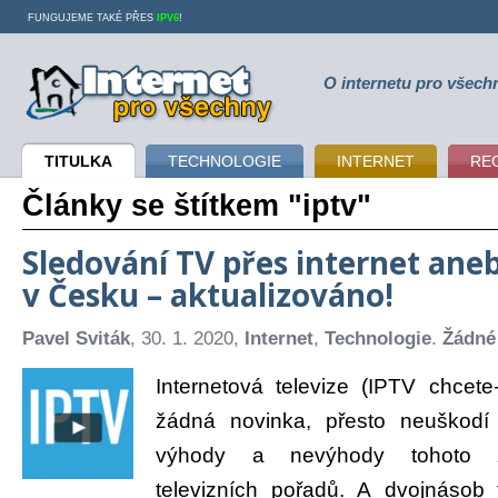
FUNGUJEME TAKÉ PŘES
IPV6
!
O internetu pro všech
Internet pro všechny
TITULKA
TECHNOLOGIE
INTERNET
RE
Články se štítkem "iptv"
Sledování TV přes internet ane
v Česku – aktualizováno!
Pavel Sviták
, 30. 1. 2020,
Internet
,
Technologie
.
Žádné
Internetová televize (IPTV chcete
žádná novinka, přesto neuškodí 
výhody a nevýhody tohoto z
televizních pořadů. A dvojnásob 