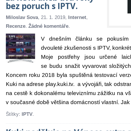
bez poruch s IPTV.
Miloslav Sova
, 21. 1. 2019,
Internet
,
Recenze
.
Žádné komentáře
.
V dnešním článku se pokusím 
dvouleté zkušenosti s IPTV, konkrét
Moje postřehy jsou určené laick
se budu snažit vyvarovat složitých
Koncem roku 2018 byla spuštěná testovací ver
Kuki na adrese play.kuki.tv. a vývojáři, tak odstra
na cestě k dokonalému televiznímu zážitku na vš
v současné době většina domácností vlastní. Jak 
Štítky:
IPTV
.