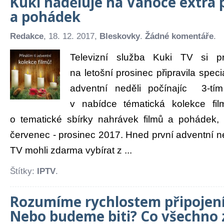
Kuki naděluje na Vánoce extra p
a pohádek
Redakce
, 18. 12. 2017,
Bleskovky
.
Žádné komentáře
.
Televizní služba Kuki TV si pr
na letošní prosinec připravila spec
adventní neděli počínajíc 3-tí
v nabídce tématická kolekce fi
o tematické sbírky nahrávek filmů a pohádek,
červenec - prosinec 2017. Hned první adventní ned
TV mohli zdarma vybírat z ...
Štítky:
IPTV
.
Rozumíme rychlostem připojen
Nebo budeme biti? Co všechno 