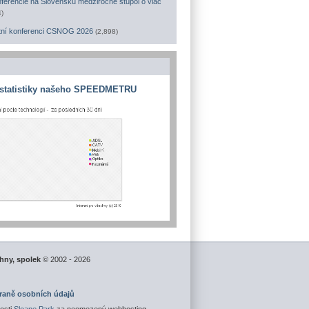
ferencie na Slovensku medziročne stúpol o viac
4)
tní konferenci CSNOG 2026
(2,898)
 statistiky našeho SPEEDMETRU
chny, spolek
© 2002 - 2026
hraně osobních údajů
osti
Sloane Park
za neomezený webhosting