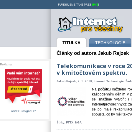
FUNGUJEME TAKÉ PŘES
IPV6
!
Internet pro všechny
TITULKA
TECHNOLOGIE
Články od autora Jakub Rejzek
Telekomunikace v roce 2
Reklama:
v kmitočtovém spektru.
Jakub Rejzek
, 2. 1. 2018,
Internet
,
Technologie
.
Žád
Na počátku každého rok
každodenním děním v pr
se snažíme vytvořit i 
Internetprovsechny.cz z
se po malé rekapitulac
www.eurosignal.cz
spousta, co by měl takový 
Štítky:
FTTX
,
NGA
.