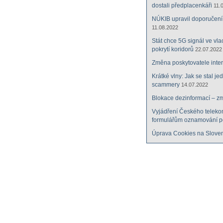
dostali předplacenkáři
11.
NÚKIB upravil doporučení 
11.08.2022
Stát chce 5G signál ve vla
pokrytí koridorů
22.07.2022
Změna poskytovatele inte
Krátké vlny: Jak se stal j
scammery
14.07.2022
Blokace dezinformací – z
Vyjádření Českého teleko
formulářům oznamování p
Úprava Cookies na Slove