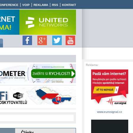
|
|
|
|
ONFERENCE
VOIP
REKLAMA
RSS
KONTAKT
Reklama:
www.eurosignal.cz
Články