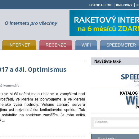
|
|
FOTOGALERIE
KNIHOVNY
K
O internetu pro všechny
INTERNET
RECENZE
WIFI
SPEEDMETER
Navštivte také
017 a dál. Optimismus
né komentáře
.
u se sluší udělat malou bilanci a zamyšlení nad
ostředí, ve kterém se pohybujeme, a ve kterém
nějaké vyšší hodnoty. Většinu čtenářů serveru
ajímá asi nejvíc otázka kmitočtového spektra. Tak
i ostatního na spektrum zaměřím. Je toho velká
...
Reklama:
Bleskovky