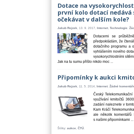
Dotace na vysokorychlostn
první kolo dotací nedává
očekávat v dalším kole?
Jakub Rejzek
, 13. 9. 2017,
Internet
,
Technologie
.
Žá
Dotacemi se průběžně
předpokládám, že čtenář
dotačního programu a o
vyhlášením nového dotač
vysokorychlostními sítěm
Jak na tu sumu přišlo nikdo moc ...
Připomínky k aukci kmito
Jakub Rejzek
, 11. 5. 2014,
Internet
.
Žádné komentář
Český Telekomunikační Ú
využívání kmitočtů 36
zadání naleznete v tomt
Kam Kráčí Telekomunikač
ale několik komentářů 
s našimi připomínkami ...
Štítky:
aukce
,
ČTÚ
.