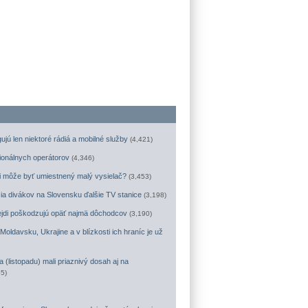
ujú len niektoré rádiá a mobilné služby
(4,421)
ionálnych operátorov
(4,346)
lici môže byť umiestnený malý vysielač?
(3,453)
ia divákov na Slovensku ďalšie TV stanice
(3,198)
jdi poškodzujú opäť najmä dôchodcov
(3,190)
oldavsku, Ukrajine a v blízkosti ich hraníc je už
 (listopadu) mali priaznivý dosah aj na
55)