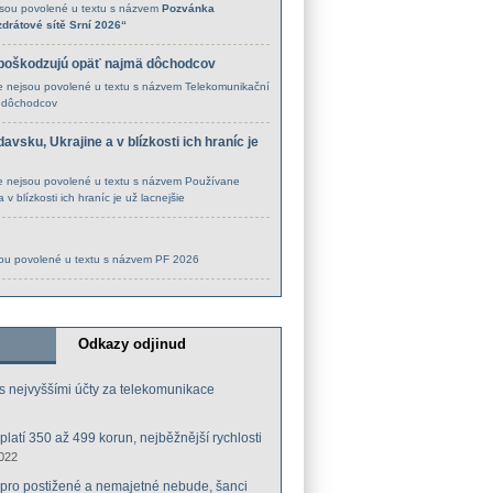
sou povolené
u textu s názvem
Pozvánka
drátové sítě Srní 2026“
 poškodzujú opäť najmä dôchodcov
 nejsou povolené
u textu s názvem Telekomunikační
ä dôchodcov
vsku, Ukrajine a v blízkosti ich hraníc je
 nejsou povolené
u textu s názvem Používane
v blízkosti ich hraníc je už lacnejšie
ou povolené
u textu s názvem PF 2026
Odkazy odjinud
 s nejvyššími účty za telekomunikace
 platí 350 až 499 korun, nejběžnější rychlosti
022
if pro postižené a nemajetné nebude, šanci