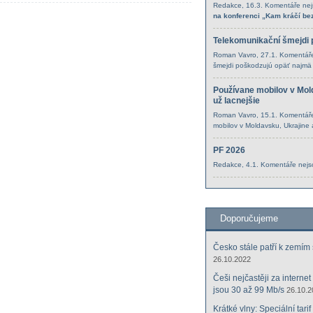
Redakce
, 16.3.
Komentáře nej
na konferenci „Kam kráčí bez
Telekomunikační šmejdi
Roman Vavro
, 27.1.
Komentáře
šmejdi poškodzujú opäť najm
Používane mobilov v Molda
už lacnejšie
Roman Vavro
, 15.1.
Komentáře
mobilov v Moldavsku, Ukrajine a 
PF 2026
Redakce
, 4.1.
Komentáře nejs
Doporučujeme
Česko stále patří k zemím
26.10.2022
Češi nejčastěji za internet
jsou 30 až 99 Mb/s
26.10.2
Krátké vlny: Speciální tar