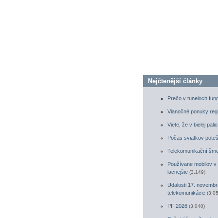
Nejčtenější články
Prečo v tuneloch fung
Vianočné ponuky reg
Viete, že v bielej pa
Počas sviatkov poteš
Telekomunikační šme
Používane mobilov v M
lacnejšie
(3,149)
Udalosti 17. novembra
telekomunikácie
(3,0
PF 2026
(3,040)