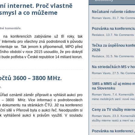
í internet. Proč vlastně
 smysl a co můžeme
Nečakané rušenie rádiov
Roman Vavro
, 31.7.
No Comme
Pozvánka na konferenciu
dné komentáře
.
Redakce
, 13.7.
No Comments 
 na konferencích zabýváme už tři roky, tak
 Internetu pro všechny zná podrobnosti k původu
Tečka za úspěšnou konfer
rientuje se. Tak jenom k připomenutí, MPO před
2026
ního období v roce 2015 usoudilo, že pro dokrytí
Redakce
, 31.5.
No Comments 
i bude potřeba v České republice 14 miliard korun.
Na striedačkách MS v hok
Roman Vavro
, 27.5.
No Comme
čtů 3600 – 3800 MHz.
SMS a MMS už aj mimo mo
e
.
na Slovensku
Roman Vavro
, 7.4.
Komentáře 
řad oznámil záměr připravit a vyhlásit aukci pro
mimo mobilných sietí: nové mo
00 – 3800 MHz. Více informaci o podrobnostech
o dokumentu na stránkách ČTÚ. Již na konferenci
Ceny za TV služby mierne
ní sítě v Přerově byla o aukci řeč. Neodpustím si
k vyhlášené aukci k právům využití. V souladu
Roman Vavro
, 23.3.
Komentáře
služby mierne rastú a mení sa 
Pozvánka na konferenci 