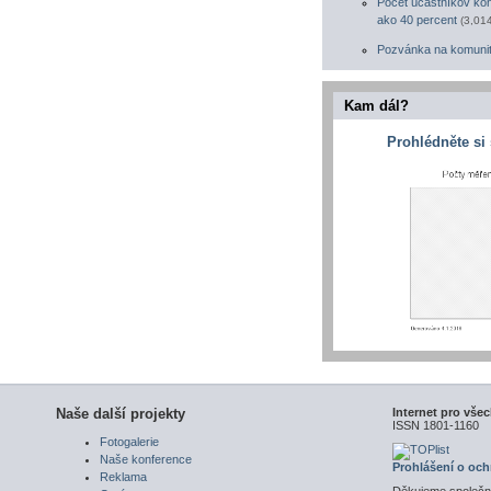
Počet účastníkov kon
ako 40 percent
(3,01
Pozvánka na komuni
Kam dál?
Prohlédněte si
Naše další projekty
Internet pro vše
ISSN 1801-1160
Fotogalerie
Naše konference
Prohlášení o oc
Reklama
Děkujeme společn