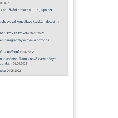
08.2022
k používání protokolu TLP (Lupa.cz)
cích, vypsal konzultace k získání dotací na
rnetu krok za krokem
20.07.2022
eden paragraf zbytečným. A pozor na
měna nařízení
14.06.2022
munikačního úřadu k nově zveřejněným
odnikání
01.06.2022
nsku
04.05.2022