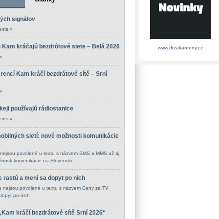
ých signálov
nts »
 Kam kráčajú bezdrôtové siete – Belá 2026
www.drzakanteny.cz
»
encí Kam kráčí bezdrátové sítě – Srní
»
eji používajú rádiostanice
nts »
bilných sietí: nové možnosti komunikácie
nejsou povolené
u textu s názvem SMS a MMS už aj
žnosti komunikácie na Slovensku
 rastú a mení sa dopyt po nich
 nejsou povolené
u textu s názvem Ceny za TV
dopyt po nich
„Kam kráčí bezdrátové sítě Srní 2026“