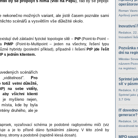
htěl by se propojit
s nima
(
vidí na Pepu
), rád by se připojil
operátorov
Roman Vavro
e nekonečno možných variant, ale jistě časem poznáte sami
Aprílový preh
těchto scénářů a vysvětlím vše důležité okolo.
Inovativní 
Redakce
, 22
Inovativní ře
existují dvě základní fyzické topologie sítě –
PtP
(Point-to-Point –
 a
PtMP
(Point-to-Multipoint – jeden na všechny, řešení typu
Pozvánka n
ůzné hybridy (poslední příklad), případně i řešení
PtP jde řešit
dní na regi
MP s jedním klientem.
Miloslav Sova
názvem Pozvá
na registraci.
v uvedených
scénářích
„viditelnost“.
Pro
Sprintel ja
e totiž
velmi důležité,
síť v pásm
P) na sebe viděly,
Redakce
, 6.
 aby všichni klienti
Sprintel jako
 je myšleno nejen,
3,7 GHz
 místa, kde by byla
ntény druhého, ale je
IT dovednos
generace?
Redakce
, 14
 paprsek, vyzařovací schéma je podobné ragbyovému míči (viz
dovednosti t
uje a je to přísně dáno fyzikálními zákony. V této zóně by
vy, stromy a podobně (rapidně klesá dosah).
MPO spusti