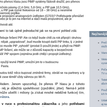
ro přenos hlasu jsou PtMP systémy řádově dražší, pro přenos
enčním pásmu (2,4 GHz, 5,8 GHz, u PtP pak 10,5 GHz),
, u PtP pak různé frekvence od 18 – 38 GHz) a nesmíme
aserová) pojítka
te propojení analogových ústředen (G703)? Potřebujete přenášet
o je to jen na internet a stačí malá propustnost, ale je
livosti atd.
není to tak úplně jednoduché jak se na první pohled zdá:
Nejčtenějš
buje řešení PtP. Ale co když bude chtít za rok připojit i druhou
jak „upgradovat“, buď musíte koupit další PtP linku, tj. z jedné
Preč
 musíte PtP „vyhodit“ (prodat či použít jinde) a přejít na PtMP.
služ
tMP řešení, ale může se z důvodů kapacity a bezpečnosti
Vian
ť PtP spojem (zejména jestli chtějí i propojit ústředny)
Viete
využíjí levné PtMP, umožní jim to v budoucnu
vysi
i Pavla.
Poča
udou totiž něco kupovat zmíněné firmy, obrátí se na partnery a ty
TV s
lé zase téměř vždy sáhnou po Wi-Fi.
Tele
předem. Jenom upozorňuji, že přenos IP hlasu je z tohoto
dôch
něj je důležitá spolehlivost (zpoždění, jitter). Nemá-li ještě
Použ
 může ušetřit i miliony (a získat mnohé neběžné
funkce) tím,
ich h
rátora.
Udal
 v ruce s profesionalitou zákazníka
a jeho
potřebami
aj n