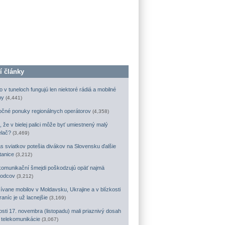
í články
o v tuneloch fungujú len niektoré rádiá a mobilné
by
(4,441)
očné ponuky regionálnych operátorov
(4,358)
, že v bielej palici môže byť umiestnený malý
elač?
(3,469)
s sviatkov potešia divákov na Slovensku ďalšie
tanice
(3,212)
komunikační šmejdi poškodzujú opäť najmä
odcov
(3,212)
ívane mobilov v Moldavsku, Ukrajine a v blízkosti
raníc je už lacnejšie
(3,169)
osti 17. novembra (listopadu) mali priaznivý dosah
a telekomunikácie
(3,067)