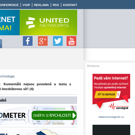
|
|
|
|
ONFERENCE
VOIP
REKLAMA
RSS
KONTAKT
Reklama:
echnologie
.
e:
Komentáře nejsou povolené
u textu s
 bezdrátovou síť! (4)
také
www.eurosignal.cz