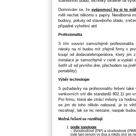
stavebního úřadu, techniky školené na výšk
Domnívám se, že
svépomocí by si to měl
měli nechat někomu s
papíry. Neodborná in
budovy,
pokuty od stavebního úřadu, znič
případné vyhoření atd.
Profesionalita
S tím
souvisí samozřejmě profesionalita
nároky na ní budou mít zřejmě firmy v pr
koupí od dodavatele/operátora,
který jim 
instalace je
samozřejmě v ceně a vyplatí s
šetřit už od prvního dne, přechodem na jiné
portability).
Výběr technologie
S
požadavky na profesionalitu řešení také
venkovních sítí dle standardů 802.11 pro vn
Pro firmu, která ale ztrácí miliony za hodin
se jim do toho někdo naboural,
je to vě
nezahrají, tak se nic
nestane, naopak budou 
Možná řešení se
rozdělují:
podle topologie
– dvoubodové (PtP) a vícebodové (PtMP
(jste tam jenom vy dva a nikdo jiný se ne