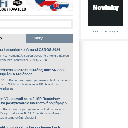
www.drzakanteny.cz
ky
Články
na komunitní konferenci CSNOG 2026
k
, 7.1.
Komentáře nejsou povolené
u textu s názvem
 komunitní konferenci CSNOG 2026
redseda Telekomunikačnej únie SR chce
oluprácu v regiónoch
, 21.6.
Komentáře nejsou povolené
u textu s názvem
seda Telekomunikačnej únie SR chce zlepšiť
 regiónoch
m Vás pozvali na naší ISP Roadshow
na poskytovatele internetového připojení
.9.
Komentáře nejsou povolené
u textu s názvem
Vás pozvali na naší ISP Roadshow zaměřenou
ele internetového připojení
rehľad udalostí zo života slovenských