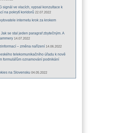
G signál ve vlacích, vypsal konzultace k
cí na pokrytí koridorů
22.07.2022
tovatele internetu krok za krokem
: Jak se stal jeden paragraf zbytečným. A
cammery
14.07.2022
zinformací – změna nařízení
14.06.2022
Českého telekomunikačního úřadu k nově
m formulářům oznamování podnikání
kies na Slovensku
04.05.2022