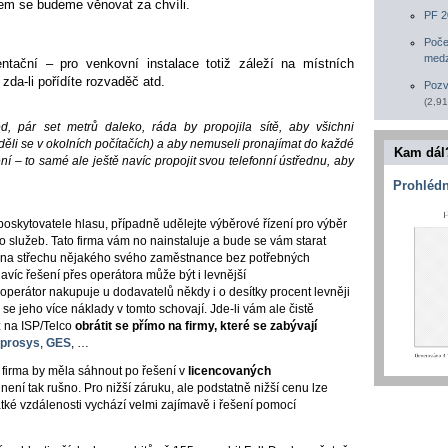
em se budeme věnovat za
chvíli.
PF 2
Poče
medz
ntační – pro venkovní instalace totiž záleží na místních
 zda-li pořídíte rozvaděč atd.
Pozv
(2,91
 pár set metrů daleko, ráda by propojila sítě, aby všichni
ěli se v okolních počítačích) a aby nemuseli pronajímat do každé
Kam dál
ení – to samé ale ještě navíc propojit svou telefonní ústřednu, aby
Prohlédn
 poskytovatele hlasu, případně udělejte výběrové řízení pro výběr
 služeb. Tato firma vám no nainstaluje a bude se vám starat
li na střechu nějakého svého zaměstnance bez potřebných
 Navíc řešení přes operátora může být i levnější
 operátor nakupuje u dodavatelů někdy i o desítky procent levněji
 se jeho více náklady v tomto schovají. Jde-li vám ale čistě
 na ISP/Telco
obrátit se přímo na firmy, které se zabývají
prosys
,
GES
, …
 firma by měla sáhnout po řešení v
licencovaných
není tak rušno. Pro nižší záruku, ale podstatně nižší cenu lze
tké vzdálenosti vychází velmi zajímavě i řešení pomocí