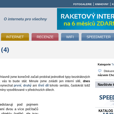
|
|
FOTOGALERIE
KNIHOVNY
K
O internetu pro všechny
INTERNET
RECENZE
WIFI
SPEEDMETER
 (4)
Kategorie
T
Diskuz
názvem Chci
hlavně jsme konečně začali probírat jednotlivé typy bezdrátových
ik vás to bude stát. Minule jsme zvládli jen interní sítě,
dnes
Navštivte 
evynechat
první
,
druhý
ani
třetí díl
tohoto seriálu, častokrát totiž
rmíny vysvětlované v předchozích dílech.
edstavuji pod pojmem
jení dvou a více počítačů
objektu (patře), ale jsou