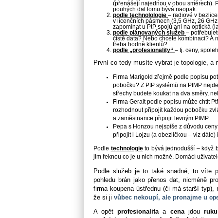
(přenášejí najednou v obou směrech). P
pouhých dat tomu bývá naopak.
podle technolologie
– radiové v bezlic
v licenčních pásmech (3,5 GHz, 26 GHz
zapomínat u PtP spojů ani na optická (l
podle plánovaných služeb
– potřebuje
čistě data? Nebo chcete kombinaci? A neb
třeba hodně klientů?
podle „profesionality“
– tj. ceny, spoleh
První co tedy musíte vybrat je
topologie, a 
Firma Marigold zřejmě podle popisu potře
pobočku? Z PtP systémů na PtMP nejde ně
střechy budete koukat na dva směry, nebo
Firma Geralt podle popisu může chtít P
rozhodnout připojit každou pobočku zvláš
a zaměstnance připojit levným PtMP.
Pepa s Honzou nejspíše z důvodu ceny 
připojit i Lojzu (a obezličkou – viz dále) 
Podle
technologie
to bývá jednodušší – když b
jim řeknou co je u nich možné. Domácí uživate
Podle služeb je to také snadné, to
víte 
pohledu brán jako přenos
dat, nicméně pro 
firma
koupena ústřednu (či má starší typ),
že si ji
vůbec nekoupí, ale pronajme u
ope
A opět
profesionalita
a
cena
jdou
ruku