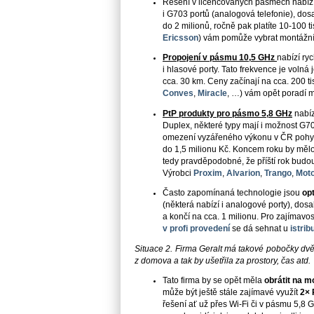
Řešení v licencovaných pásmech nabízí 
i G703 portů (analogová telefonie), dosa
do 2 milionů, ročně pak platíte 10-100 
Ericsson
) vám pomůže vybrat montážní 
Propojení v pásmu 10,5 GHz
nabízí ryc
i hlasové porty. Tato frekvence je volná
cca. 30 km. Ceny začínají na cca. 200 t
Conves
,
Miracle
, …) vám opět poradí m
PtP produkty pro pásmo 5,8 GHz
nabízí
Duplex, některé typy mají i možnost G7
omezení vyzářeného výkonu v ČR pohybu
do 1,5 milionu Kč. Koncem roku by mělo
tedy pravděpodobné, že příští rok budou 
Výrobci
Proxim
,
Alvarion
,
Trango
,
Moto
Často zapomínaná technologie jsou
opt
(některá nabízí i analogové porty), dosa
a končí na cca. 1 milionu. Pro zajímavos
v profi provedení
se dá sehnat u
istrib
Situace 2. Firma Geralt
má takové pobočky dvě 
z
domova a tak by ušetřila za prostory, čas atd.
Tato firma by se opět měla
obrátit na m
může být ještě stále zajímavé využít
2× 
řešení ať už přes Wi-Fi či v pásmu 5,8 