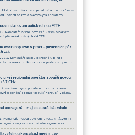
, 28.4.
Komentáře nejsou povolené
u textu s názvem
ľad udalostí zo života slovenských operátorov
řešení plánování optických sítí FTTH
.10.
Komentáře nejsou povolené
u textu s názvem
šení plánování optických sítí FTTH
a workshop IPv6 v praxi – posledních pár
straci.
, 28.2.
Komentáře nejsou povolené
u textu s
nka na workshop IPv6 v praxi – posledních pár dní
ko první regionální operátor spouští novou
u 3,7 GHz
2.
Komentáře nejsou povolené
u textu s názvem
 první regionální operátor spouští novou síť v pásmu
ti teenagerů – mají se starší bát mladé
.1.
Komentáře nejsou povolené
u textu s názvem IT
eenagerů – mají se starší bát mladé generace?
lo veřejnou konzultaci nové mapy –