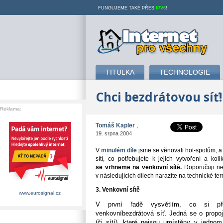
FUNGUJEME TAKÉ PŘES
IPV6
!
Internet pro všechny
TITULKA
TECHNOLOGIE
Chci bezdrátovou síť!
Reklama:
Tomáš Kapler
,
19. srpna 2004
V
minulém díle
jsme se věnovali hot-spotům, a 
sítí, co potřebujete k jejich vytvoření a kol
se vrhneme na venkovní sítě.
Doporučuji n
v následujících dílech narazíte na technické te
3. Venkovní sítě
www.eurosignal.cz
V první řadě vysvětlím, co si př
venkovní
bezdrátová síť. Jedná se o propo
(či sítí), které nejsou umístěny
v jednom 