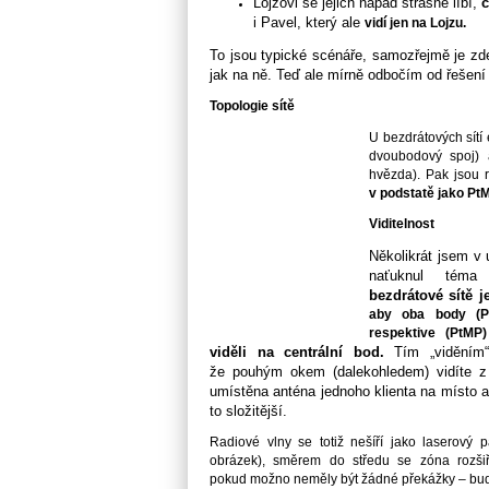
Lojzovi se jejich nápad strašně líbí,
c
i Pavel, který ale
vidí jen na Lojzu.
To jsou typické scénáře, samozřejmě
je zd
jak na ně. Teď ale mírně
odbočím od řešení 
Topologie sítě
U bezdrátových sítí 
dvoubodový spoj)
hvězda). Pak jsou r
v podstatě jako Pt
Viditelnost
Několikrát jsem 
naťuknul téma 
bezdrátové sítě j
aby oba body (Pt
respektive (PtMP)
viděli na centrální bod.
Tím „viděním“
že pouhým
okem (dalekohledem) vidíte z
umístěna anténa jednoho klienta na místo
a
to složitější.
Radiové vlny se totiž nešíří jako laserový
obrázek), směrem do středu se zóna rozšiř
pokud možno neměly být žádné překážky – budo