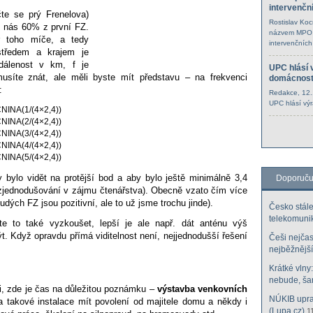
intervenčn
te se prý Frenelova)
Rostislav Ko
pro nás 60% z první FZ.
názvem MPO s
r toho míče, a tedy
intervenčních
 středem a krajem
je
dálenost v km, f je
UPC hlásí v
síte znát, ale měli byste mít představu – na frekvenci
domácnost
:
Redakce
, 12
UPC hlásí výr
NINA(1/(4×2,4))
NINA(2/(4×2,4))
NINA(3/(4×2,4))
NINA(4/(4×2,4))
NINA(5/(4×2,4))
y bylo vidět na protější bod a aby bylo ještě minimálně 3,4
Doporuč
zjednodušování v zájmu čtenářstva). Obecně vzato čím více
dých FZ jsou pozitivní, ale to už jsme trochu jinde).
Česko stále
telekomuni
ete to také vyzkoušet, lepší je ale např. dát
anténu výš
ýt. Když opravdu přímá viditelnost
není, nejjednodušší řešení
Češi nejčast
nejběžnější
Krátké vlny
nebude, šan
ci, zde je čas na
důležitou poznámku –
výstavba venkovních
NÚKIB uprav
a takové instalace mít povolení od majitele domu a někdy
i
(Lupa.cz)
1