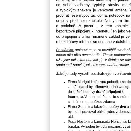
od sebe vzdáleny typicky stovky met
a typickým znakem je venkovní anténa. V
probírat řešení
„počítač doma, notebook na 
si jej v předchozí
kapitole. Nemyslím tím
a podobně. A pozor – v této kapitole
bezdrátové připojení k internetu (jen jako ve
od propojení sítí liší, nicméně základ je 
o
bezdrátový internet se dostane v dalších d
Poznámka:
omlouvám
se za pozdější uvedení t
tohoto dílu přes deset hodin. Tím se omlouvám
už byste mě ukamenovali ;-). V článku se míc
spolu totiž souvisí, tak se v tom snad
neztratíte.
Jaké je tedy využití bezdrátových venkovn
Firma Marigold má svou pobočku
na do
zaměstnanci byli členové jedné workgrou
do každé budovy
drahé připojení k
internetu.
Variantní řešení – to samé ale
centrálou a pobočkou zdarma
Firma Geralt má takové pobočky
dvě
a 
by mohli pracovat půlku týdne z domova
atd.
Pepa Novák má kamaráda Honzu, se kt
baráku. Výhodou by byla možnost
využí