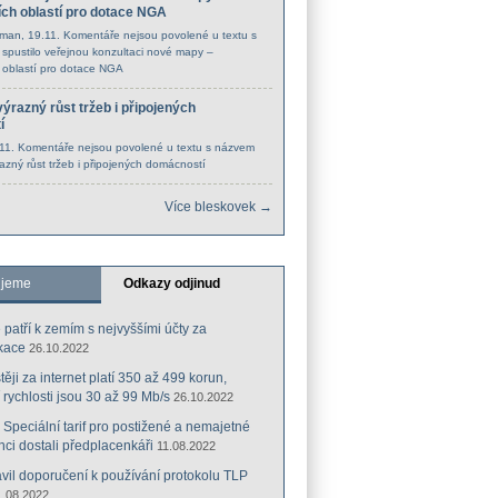
ích oblastí pro dotace NGA
cman
, 19.11.
Komentáře nejsou povolené
u textu s
pustilo veřejnou konzultaci nové mapy –
 oblastí pro dotace NGA
ýrazný růst tržeb i připojených
í
.11.
Komentáře nejsou povolené
u textu s názvem
azný růst tržeb i připojených domácností
Více bleskovek →
ujeme
Odkazy odjinud
 patří k zemím s nejvyššími účty za
kace
26.10.2022
ěji za internet platí 350 až 499 korun,
 rychlosti jsou 30 až 99 Mb/s
26.10.2022
: Speciální tarif pro postižené a nemajetné
ci dostali předplacenkáři
11.08.2022
il doporučení k používání protokolu TLP
1.08.2022