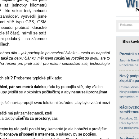
rů až jednotky
kilometrů
 této sekci tedy nebudu
zahrádce“, vysvětlili jsme
 ani sítě typu GPS, GSM
Reklama:
nebudu probírat klasické
dlejší část), mírně
se totiž
velmi podobný – na zájemce
Bleskov
ílech.
ohoto dílu – jak pochopíte po otevření článku – trvalo mi napsání
Pozvánka 
 také za délku článku, měl jsem cukání jej
rozdělit do dvou, ale to
Jaromír Nová
há řešení pro profi
sítě i pro řešení sousedské sítě, technologie
Pozvánka na
Nový podp
ích sítí? Proberme
typické příklady:
zlepšiť sp
hled
,
pár set metrů daleko
, ráda by propojila sítě, aby všichni
Roman Vavro
Nový podpred
py (viděli se v okolních počítačích) a aby
nemuseli pronajímat
spoluprácu v
 ještě navíc propojit svou telefonní ústřednu, aby bylo volání mezi
Rádi bycho
zaměřenou 
ještě má pár zaměstnanců, kteří
Redakce
, 21
 a tak by
ušetřila za prostory
, čas
Rádi bychom 
na poskytovat
erým by rád
pařil po síti hry
, kamarád je ale bohužel v protějším
t Honzova připojení k internetu
, o náklady by se
podělili.
Aprílový p