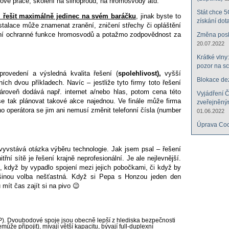
ové práce, školení na silnoproud, na
hromosvody atd.
Stát chce 5
 řešit
maximálně jedinec na svém baráčku
, jinak byste to
získání dota
stalace může znamenat zranění, zničení střechy či opláštění
ení ochranné funkce hromosvodů a potažmo zodpovědnost za
Změna posky
20.07.2022
Krátké vlny
pozor na s
 provedení a výsledná kvalita řešení
(
spolehlivost),
vyšší
Blokace de
vních dvou
příkladech. Navíc – jestliže tyto firmy toto řešení
zároveň dodává např. internet a/nebo hlas, potom cena této
Vyjádření 
e tak plánovat takové akce najednou. Ve finále může firma
zveřejněný
ho operátora se jim ani nemusí změnit telefonní
čísla (number
01.06.2022
Úprava Coo
 vyvstává otázka výběru technologie. Jak jsem psal
– řešení
itřní sítě je řešení
krajně neprofesionální. Je ale nejlevnější.
u,
když by vypadlo spojení mezi jejich pobočkami, či když by
tšinou volba nešťastná. Když si Pepa s Honzou jeden den
mít čas zajít si na pivo 😉
). Dvoubodové spoje jsou obecně lepší z hlediska bezpečnosti
může připojit), mívají větší kapacitu, bývají full-duplexní