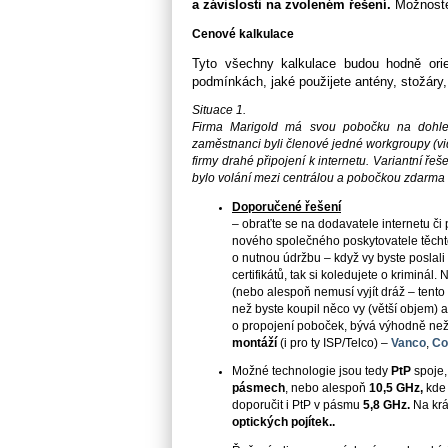
a závislosti na zvoleném řešení.
Možnost
Cenové kalkulace
Tyto všechny kalkulace
budou hodně orie
podmínkách,
jaké použijete antény, stožáry,
Situace 1.
Firma Marigold má svou pobočku na dohled,
zaměstnanci byli členové jedné workgroupy (vid
firmy drahé připojení k internetu. Variantní řeš
bylo volání mezi centrálou a pobočkou zdarma
Doporučené řešení
– obraťte se na dodavatele internetu či
nového společného poskytovatele těchto
o nutnou údržbu – když vy byste posla
certifikátů, tak si koledujete o kriminál.
(nebo alespoň nemusí vyjít dráž – tento
než byste koupil něco vy (větší objem) a
o propojení poboček, bývá výhodně než
montáží
(i pro ty ISP/Telco) –
Vanco
,
Co
Možné technologie jsou tedy
PtP
spoje,
pásmech
, nebo alespoň
10,5 GHz,
kde 
doporučit i PtP v pásmu
5,8 GHz.
Na krá
optických pojítek..