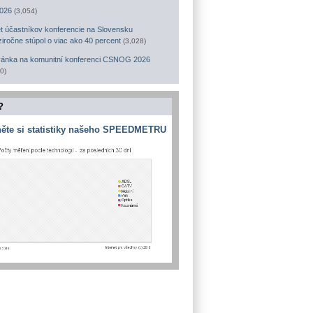
026
(3,054)
t účastníkov konferencie na Slovensku
iročne stúpol o viac ako 40 percent
(3,028)
ánka na komunitní konferenci CSNOG 2026
0)
?
ěte si statistiky našeho SPEEDMETRU