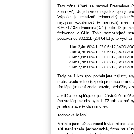
Tato zóna šíření se nazývá Fresnelova (č
zóna
(FZ). Je jich více, nejdůležitější je 
Výpočet je relativně
jednoduchý polomě
nejvyšší vzdálenost (v metrech) mezi
60%×17.3×odmocnina(D/4f) kde D je vz
frekvence v GHz. Tohle
samozřejmě nemu
používanou
802.11b (2,4 GHz) je to vychází
1 km 3,4m 60% 1. FZ 0,6×17,3×ODMOC
2 km 4,7m 60% 1. FZ 0,6×17,3×ODMOC
3 km 5,8m 60% 1. FZ 0,6×17,3×ODMOC
4 km 6,7m 60% 1. FZ 0,6×17,3×ODMOC
5 km 7,5m 60% 1. FZ 0,6×17,3×ODMOC
Tedy na 1 km spoj potřebujete zajistit,
ab
metrů okolo volno (experti
prominou mírné 
tím lépe (to není
zcela pravda, překážky v su
Jestliže to splňujete jen částečně, můž
(na stožár) tak aby byla 1. FZ tak jak má b
je retranslace (v dalším díle).
Technické
řešení
Malinko jsem už zabrousil k vlastní instala
sítí není zcela
jednoduchá
, firma musí n