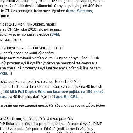
rychlosti v řádech megabitů až 155 megabit Full-Duplex, včetně
h je až několik desítek kilometrů. Ceny se pohybují od 400 tisíc
tisíc ČTÚ za pronájem frekvence. Výrobce (
Nera
,
Siemens
,
firma.
hlosti 2-10 Mbit Full-Duplex, nabízí
 jen v ČR (do roku 2010), dosah je max.
isících včetně montáže, výrobce (
SVM
,
ontážní firma.
 rychlosti od 2 do 1000 Mbit, Full i Half
03 portů, dosah se kvůli výraznému
je mezi stovkami metrů a 2 km. Ceny se pohybují od 50 tisíc
 být povolen vyšší vyzářený výkon na podobné frekvenci a je
na trhu i jiné produkty s vyššími dosahy a příznivějšími cenami.
rola
…)
ická pojítka
, nabízejí rychlosti od 10 do 1000 Mbit
h je od 150 metrů do 5 kilometrů. Ceny začínají už na 40 tisících
t,
100 Mbit Full Duplex Ethernet laserové pojítko na 150 metrů
utora
za 40 tisíc plus daň. Výrobci
LaserBit
,
CBL
…
a ještě má pár zaměstnanců, kteří by mohli pracovat půlku týdne
ontážní firmu
, která to udělá. U dvou poboček
PtP linku
s pobočkami a pro připojení zaměstnanců využít
PtMP
GHz. U více poboček pak je důležité, jestli opravdu všechny