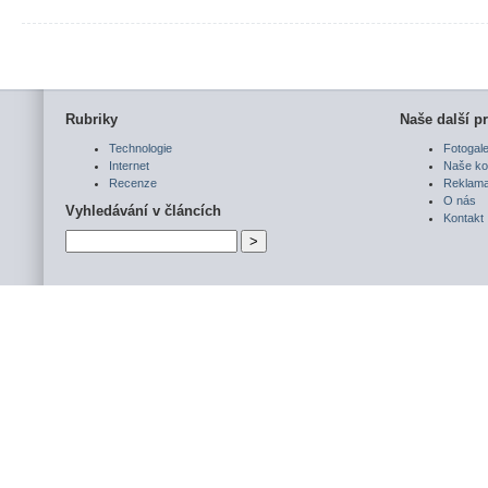
Rubriky
Naše další pr
Technologie
Fotogale
Internet
Naše ko
Recenze
Reklam
O nás
Vyhledávání v článcích
Kontakt