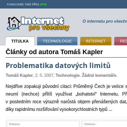
FUNGUJEME TAKÉ PŘES
IPV6
!
O internetu pro všech
Internet pro všechny
TITULKA
TECHNOLOGIE
INTERNET
RE
Články od autora Tomáš Kapler
Problematika datových limitů
Tomáš Kapler
, 2. 5. 2007,
Technologie
.
Žádné komentáře
.
Nejdříve zopakuji původní citaci: Průměrný Čech je velice 
neumí (nechce) příliš využívat „bohatství“ Internetu. 
v posledním roce výrazně narůstá objem přenášených dat
díky rapidnímu rozšiřování vysokorychlostních typů ...
Reklama:
Reklama: