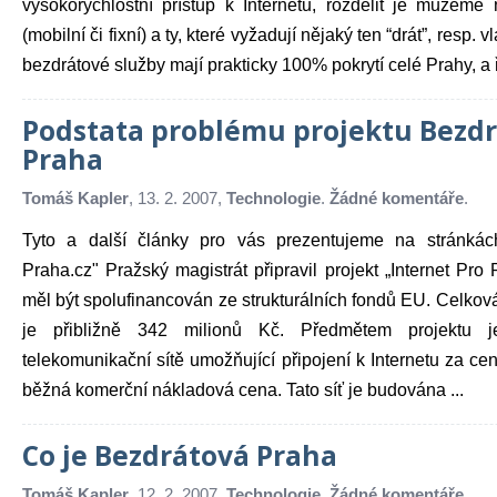
vysokorychlostní přístup k Internetu, rozdělit je můžeme
(mobilní či fixní) a ty, které vyžadují nějaký ten “drát”, resp.
bezdrátové služby mají prakticky 100% pokrytí celé Prahy, a řa
Podstata problému projektu Bezd
Praha
Tomáš Kapler
, 13. 2. 2007,
Technologie
.
Žádné komentáře
.
Tyto a další články pro vás prezentujeme na stránkác
Praha.cz" Pražský magistrát připravil projekt „Internet Pro 
měl být spolufinancován ze strukturálních fondů EU. Celkov
je přibližně 342 milionů Kč. Předmětem projektu j
telekomunikační sítě umožňující připojení k Internetu za cen
běžná komerční nákladová cena. Tato síť je budována ...
Co je Bezdrátová Praha
Tomáš Kapler
, 12. 2. 2007,
Technologie
.
Žádné komentáře
.