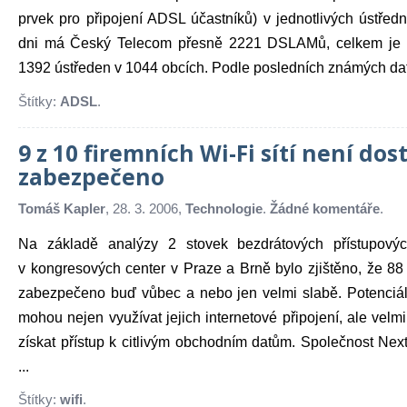
prvek pro připojení ADSL účastníků) v jednotlivých ústřed
dni má Český Telecom přesně 2221 DSLAMů, celkem je p
1392 ústředen v 1044 obcích. Podle posledních známých dat
Štítky:
ADSL
.
9 z 10 firemních Wi-Fi sítí není do
zabezpečeno
Tomáš Kapler
, 28. 3. 2006,
Technologie
.
Žádné komentáře
.
Na základě analýzy 2 stovek bezdrátových přístupový
v kongresových center v Praze a Brně bylo zjištěno, že 88
zabezpečeno buď vůbec a nebo jen velmi slabě. Potenciáln
mohou nejen využívat jejich internetové připojení, ale vel
získat přístup k citlivým obchodním datům. Společnost Next
...
Štítky:
wifi
.