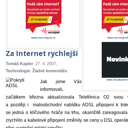
www.eurosignal.cz
www.eurosignal
Za Internet rychlejší
Tomáš Kapler
, 27. 4. 2007,
Technologie
.
Žádné komentáře
.
www.drzakanten
Jak jsme Vás
informovali,
začátkem března aktualizovala Telefónica O2 svou v
a později i maloobchodní nabídku ADSL připojení k Inte
se jedná o klíčového hráče na trhu, okamžitě zareagovala
zrychlilo a kabelové připojení změnily se ceny u DSL operát
přes uvolnění místní smyčky ...