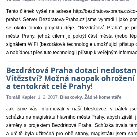
Tento článek vyšel na adrese http://bezdratova-praha.cz/co
praha/. Server Bezdratova-Praha.cz jsme vyhradili jako por
se okolo tohoto projektu děje. "Bezdrátová Praha" je pr
města Prahy, jehož cílem je pokrýt část města (nebo lé
signálem WiFi (bezdrátová technologie umožňující přístup d
a nabídnout přes tuto technologii přístup k veřejným informací
Bezdrátová Praha dotaci nedostan
Vítězství? Možná naopak ohrožení
a tentokrát celé Prahy!
Tomáš Kapler
, 1. 2. 2007,
Bleskovky
.
Žádné komentáře
.
Jak jsme vás Informovali v naší bleskovce, v pátek jse
schůzku na magistrátu hlavního města Prahy, abych zjistil, j
záměry s projektem Bezdrátová Praha. Schůzka trvala té
a určitě byla užitečná pro obě strany, magistrátu jsem sam