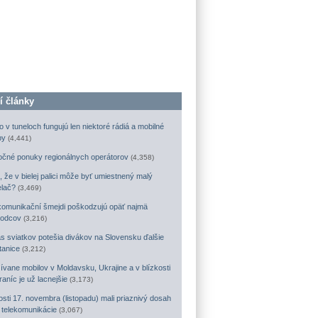
í články
o v tuneloch fungujú len niektoré rádiá a mobilné
by
(4,441)
očné ponuky regionálnych operátorov
(4,358)
, že v bielej palici môže byť umiestnený malý
elač?
(3,469)
komunikační šmejdi poškodzujú opäť najmä
odcov
(3,216)
s sviatkov potešia divákov na Slovensku ďalšie
tanice
(3,212)
ívane mobilov v Moldavsku, Ukrajine a v blízkosti
raníc je už lacnejšie
(3,173)
osti 17. novembra (listopadu) mali priaznivý dosah
a telekomunikácie
(3,067)