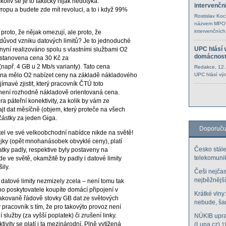
oliv se je to fakticky nijak nedotýká.
intervenčn
pu a budete zde mít revoluci, a to i když 99%
Rostislav Ko
názvem MPO s
intervenčních
proto, že nějak omezují, ale proto, že
 důvod vzniku datových limitů? Je to jednoduché
UPC hlásí v
nyní realizováno spolu s vlastními službami O2
domácnost
et stanovena cena 30 Kč za
např. 4 GB u 2 Mb/s varianty). Tato cena
Redakce
, 12
UPC hlásí výr
ona mělo O2 nabízet ceny na základě nákladového
mavé zjistit, který pracovník ČTÚ toto
tiž není rozhodně nákladově orientovaná cena.
ra páteřní konektivity, za kolik by vám ze
ajt dat měsíčně (objem, který proteče na všech
částky za jeden Giga.
Doporuč
l ve své velkoobchodní nabídce nikde na světě!
ípojky (opět mnohanásobek obvyklé ceny), platí
Česko stále
atky padly, respektive byly postaveny na
telekomuni
de ve světě, okamžitě by padly i datové limity
ily.
Češi nejčast
nejběžnější
datové limity nezmizely zcela – není tomu tak
ho poskytovatele koupíte domácí připojení v
Krátké vlny
akovaně řádově stovky GB dat ze světových
nebude, šan
pracovník s tím, že pro takovýto provoz není
NÚKIB uprav
služby (za vyšší poplatek) či zrušení linky.
(Lupa.cz)
vity se platí i ta mezinárodní. Plně vytížená
1