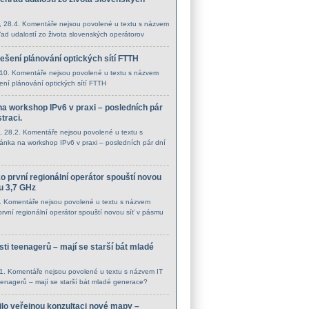
, 28.4.
Komentáře nejsou povolené
u textu s názvem
ľad udalostí zo života slovenských operátorov
řešení plánování optických sítí FTTH
.10.
Komentáře nejsou povolené
u textu s názvem
šení plánování optických sítí FTTH
a workshop IPv6 v praxi – posledních pár
straci.
, 28.2.
Komentáře nejsou povolené
u textu s
nka na workshop IPv6 v praxi – posledních pár dní
ko první regionální operátor spouští novou
u 3,7 GHz
2.
Komentáře nejsou povolené
u textu s názvem
 první regionální operátor spouští novou síť v pásmu
ti teenagerů – mají se starší bát mladé
.1.
Komentáře nejsou povolené
u textu s názvem IT
eenagerů – mají se starší bát mladé generace?
lo veřejnou konzultaci nové mapy –