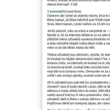
limitem, snižuje se jeho průměrný objem dat měsí
datový limit např. 3 GB.
V
komentářích pod tímto
článkem
ale i jinde se objevily názory, že je t
třeba napsal
„Já třeba měsíčně pod 50GB nejdu
Sova, který napsal
„v práci stáhnu za 16 dní c
Jenže pánové, ruku na srdce a zamyslete se – my
Myslíte si, že na Internetu děláte to co na něm 
přibližně milion uživatelů vysokorychlostního 
si tedy náhodně nějaké rodiny které znáte a zamy
nebo co by tak dělali, kdyby jej měli.
Třetina uživatelů jsou důchodci, myslíte, že sta
že koukají na nějaké streamované video? Ne, 
bolavou nohu, na internetu se koukají na to, kdy
na tvarohový koláč, posílají fotky vnoučat svým
mají dát na tu bolavou nohu. Omlouvám se za 
určitě i zde existují výjimky, osobně znám ale 
40 % uživatelů jsou pak lidé tzv. produktivního 
chování? Jsou 8 hodin denně v práci, děti ve šk
stáhnou e-maily, dělají něco do práce. Děti děl
rodiče dovolí hrát hry či něco podobného. Zde j
uživatelů, kteří si třeba v sobotu stáhnou na ve
Pojišťovnu štěstí ani hokejový zápas, ale i ta