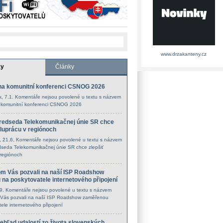
www.drzakanteny.cz
ky
Články
na komunitní konferenci CSNOG 2026
k
, 7.1.
Komentáře nejsou povolené
u textu s názvem
 komunitní konferenci CSNOG 2026
redseda Telekomunikačnej únie SR chce
oluprácu v regiónoch
, 21.6.
Komentáře nejsou povolené
u textu s názvem
seda Telekomunikačnej únie SR chce zlepšiť
 regiónoch
m Vás pozvali na naší ISP Roadshow
na poskytovatele internetového připojení
.9.
Komentáře nejsou povolené
u textu s názvem
Vás pozvali na naší ISP Roadshow zaměřenou
ele internetového připojení
rehľad udalostí zo života slovenských