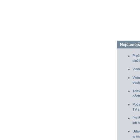
Nejčtenějš
Preč
služ
Vian
Viete
vysi
Tele
dôch
Poča
TV s
Použ
ich h
Udal
aj n