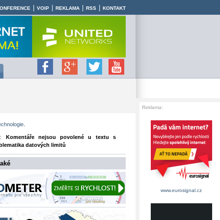
|
|
|
|
ONFERENCE
VOIP
REKLAMA
RSS
KONTAKT
Reklama:
echnologie
.
e:
Komentáře nejsou povolené
u textu s
lematika datových limitů
také
www.eurosignal.cz