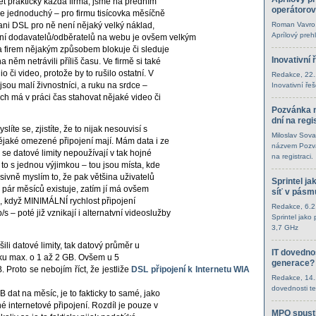
et prakticky každá firma, jsme na předním
operátorov
 je jednoduchý – pro firmu tisícovka měsíčně
Roman Vavro
e ani DSL pro ně není nějaký velký náklad,
Aprílový preh
ní dodavatelů/odběratelů na webu je ovšem velkým
na firem nějakým způsobem blokuje či sleduje
Inovativní 
něm netrávili příliš času. Ve firmě si také
 či video, protože by to rušilo ostatní. V
Redakce
, 22
jsou malí živnostníci, a ruku na srdce –
Inovativní ře
ch má v práci čas stahovat nějaké video či
Pozvánka n
dní na regi
íte se, zjistíte, že to nijak nesouvisí s
Miloslav Sova
 nějaké omezené připojení mají. Mám data i ze
názvem Pozvá
e se datové limity nepoužívají v tak hojné
na registraci.
 to s jednou výjimkou – tou jsou místa, kde
sivně myslím to, že pak většina uživatelů
Sprintel ja
ba pár měsíců existuje, zatím jí má ovšem
síť v pásm
e, když MINIMÁLNÍ rychlost připojení
Redakce
, 6.
 – poté již vznikají i alternatvní videoslužby
Sprintel jako
3,7 GHz
li datové limity, tak datový průměr u
IT dovednos
ku max. o 1 až 2 GB. Ovšem u 5
generace?
 Proto se nebojím říct, že jestliže
DSL připojení k Internetu WIA
Redakce
, 14
dovednosti t
 dat na měsíc, je to fakticky to samé, jako
 internetové připojení. Rozdíl je pouze v
MPO spusti