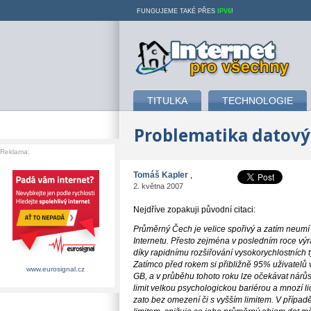
FUNGUJEME TAKÉ PŘES
IPV6
!
Internet pro všechny
TITULKA
TECHNOLOGIE
Problematika datový
Reklama:
Tomáš Kapler
,
2. května 2007
Nejdříve zopakuji původní citaci:
Průměrný Čech je velice spořivý a zatím neumí (
Internetu. Přesto zejména v posledním roce vý
díky rapidnímu rozšiřování vysokorychlostních t
Zatímco před rokem si přibližně 95% uživatelů v
www.eurosignal.cz
GB, a v průběhu tohoto roku lze očekávat nárů
limit velkou psychologickou bariérou a mnozí lid
zato bez omezení či s vyšším limitem. V případě