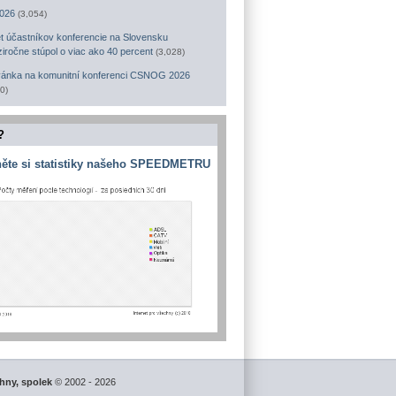
026
(3,054)
t účastníkov konferencie na Slovensku
iročne stúpol o viac ako 40 percent
(3,028)
ánka na komunitní konferenci CSNOG 2026
0)
?
ěte si statistiky našeho SPEEDMETRU
chny, spolek
© 2002 - 2026