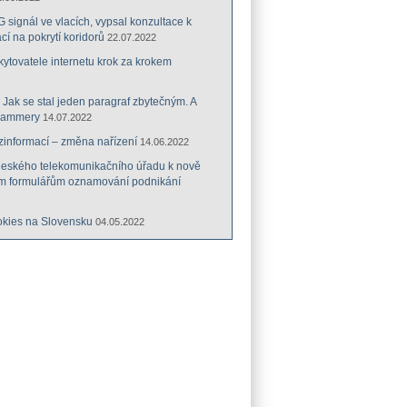
G signál ve vlacích, vypsal konzultace k
cí na pokrytí koridorů
22.07.2022
tovatele internetu krok za krokem
: Jak se stal jeden paragraf zbytečným. A
cammery
14.07.2022
zinformací – změna nařízení
14.06.2022
Českého telekomunikačního úřadu k nově
m formulářům oznamování podnikání
kies na Slovensku
04.05.2022