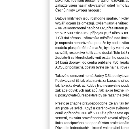
psychice, lidé jsou prostě neradi omezováni, ačk
Zakažte všem našim obyvatelům odjet mimo Evro
Čechů nikdy Evropu neopustí.
Datové lmity tedy jsou rozhodně špatné, nikoliv 
vytváří dojem že omezují. Ovšem jaký je vůbec
– ve velkoobchodní nabídce O2, přes kterou je 
95 % z 500 tisíc ADSL přípojek je již několik l
1 GB dat přenosu zákazníka měsíčně nad limit (
je naprosto nehorázná a protože by podle zák
modelu plus přiměřená marže, bylo by velmi zají
schválil, respektive kolik za to dostal. Toto to
Zeptáte-li se kteréhokoliv vnitrostátního operáto
14 krajů dopravil do centra přibližně 750 Terab
ADSL přípojkách), dostali byste se na halířové 
Takovéto omezení nemá žádný DSL poskytovate
Poskytovatel již tak platí navíc za kapacitu př
tak fakticky dvakrát. Kdyby tyto nesmyslné popl
základě obvyklých nákladů, tak jak je běžné jin
u poskytovatelů, respektive by se razantně zvětš
Přesto je značně pravděpodobné, že ani tak by 
ani jinde ve světě. Když u kteréhokoliv světové
ceně v přepočtu 300 až 500 Kč a přenesete op
serverů, tak vám pravděpodobně zavolá nějaký 
linka koncipována a doporučí vám profesionální 
Důvod je jednoduchý – kromě vnitrostátní konekti