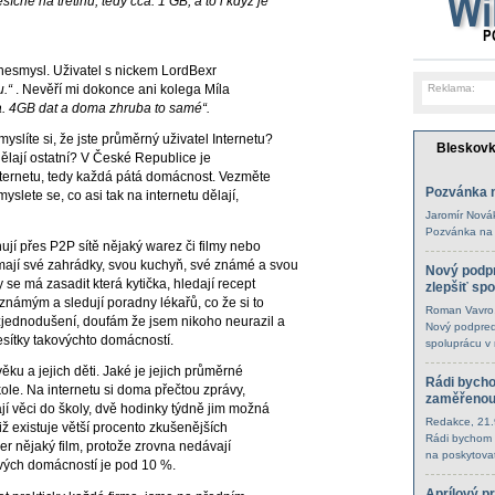
čně na třetinu, tedy cca. 1 GB, a to i když je
o nesmysl. Uživatel s nickem LordBexr
Reklama:
.“
. Nevěří mi dokonce ani kolega Míla
ca. 4GB dat a doma zhruba to samé“.
slíte si, že jste průměrný uživatel Internetu?
Bleskov
dělají ostatní? V České Republice je
internetu, tedy každá pátá domácnost. Vezměte
Pozvánka 
slete se, co asi tak na internetu dělají,
Jaromír Nová
Pozvánka na
hují přes P2P sítě nějaký warez či filmy nebo
mají své zahrádky, svou kuchyň, své známé a svou
Nový podp
 se má zasadit která kytička, hledají recept
zlepšiť sp
 známým a sledují poradny lékařů, co že si to
Roman Vavro
zjednodušení, doufám že jsem nikoho neurazil a
Nový podpred
desítky takovýchto domácností.
spoluprácu v
věku a jejich děti. Jaké je jejich průměrné
Rádi bycho
ole. Na internetu si doma přečtou zprávy,
zaměřenou 
ají věci do školy, dvě hodinky týdně jim možná
Redakce
, 21
iž existuje větší procento zkušenějších
Rádi bychom 
čer nějaký film, protože zrovna nedávají
na poskytovat
kových domácností je pod 10 %.
Aprílový p