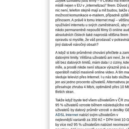
Zbytek uživatelů jsou firmy – v Česku má Intern
místě nejen v EU v „internetizaci“ firem. Důvod
nic není, telefon stejně mají a mít budou, takž
možnost komunikace e-mailem, případně zjiště
přínosem. A právě k tomu Internet mají – větši
využívání internetu u svých zaměstnanců, aby na 
nikdo permanentně nepouští filmy či online audio
absolutních číslech také naprostá většina firem 
opravdu si myslíte, že váš prodavač v potraviná
jiný datově náročný obsah?
A když si toto průměrné chování přečtete a zamysl
datovými limity. Většina uživatelů ani neví, že
sítí bez datových limitů, mám data i z ciziny, kd
míře, a prostě nikde není situace výrazně jiná a
operátoři nabízí masivně online video. A tím ma
sleduje televizi přes Internet. I u nás tato služ
jen asi jedno procento uživatelů. Alternativou j
přesahuje zhruba 4 Mb/s, optimálně přes 10 Mb/s
třetích stran.
Takže když byste teď všem uživatelům v ČR zruši
95 % uživatelů vzroste během následujícího ro
uživatelů by datový průměr vzrostl o desítky GB.
ADSL Internet
nabízí svým uživatelům v
nejlevnější variantě za 350 Kč + DPH limit 10 GB
by více než 95 % uživatelům nabízel neomezené