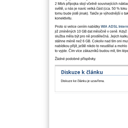
2 Mb/s přípojka stojí včetně souvisejících ná
světě, u nás je navíc velká část (cca. 50 % tok
tomu bude jistě jinak). Takže je výhodnější o tak
konektivitu.
Proto si velice cením nabídky
WIA ADSL Intern
již zmíněných 10 GB dat měsíčně v ceně. Když si t
služba měla být pro ně prodělečná. Jejich kalk
stáhne méně než 6 GB. Cokoliv nad tím oni musí
nabídkou přijít, ještě nikdo to neudělal a mohlo 
to vyjde. Čím více zákazníků budou mít, tím lépe
Žádné podobné příspěvky.
Diskuze k článku
Diskuze ke článku je uzavřena.