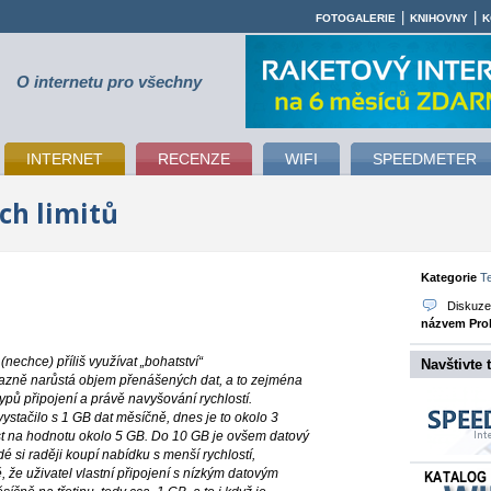
|
|
FOTOGALERIE
KNIHOVNY
K
O internetu pro všechny
INTERNET
RECENZE
WIFI
SPEEDMETER
ch limitů
Kategorie
T
Diskuz
názvem Prob
nechce) příliš využívat „bohatství“
Navštivte 
razně narůstá objem přenášených dat, a to zejména
ypů připojení a právě navyšování rychlostí.
ystačilo s 1 GB dat měsíčně, dnes je to okolo 3
st na hodnotu okolo 5 GB. Do 10 GB je ovšem datový
é si raději koupí nabídku s menší rychlostí,
, že uživatel vlastní připojení s nízkým datovým