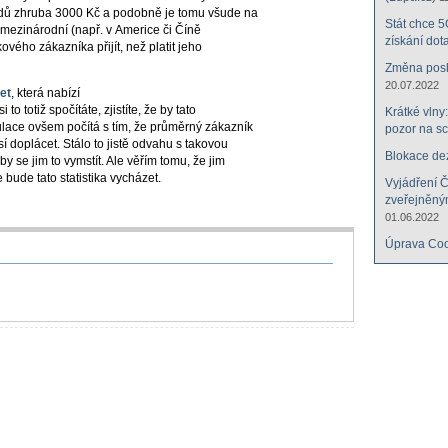
kladů zhruba 3000 Kč a podobně je tomu všude na
Stát chce 5
u mezinárodní (např. v Americe či Číně
získání dota
ového zákazníka přijít, než platit jeho
Změna posky
20.07.2022
et
, která nabízí
o totiž spočítáte, zjistíte, že by tato
Krátké vlny
ulace ovšem počítá s tím, že průměrný zákazník
pozor na s
 doplácet. Stálo to jistě odvahu s takovou
Blokace de
by se jim to vymstít. Ale věřím tomu, že jim
 bude tato statistika vycházet.
Vyjádření 
zveřejněný
01.06.2022
Úprava Coo