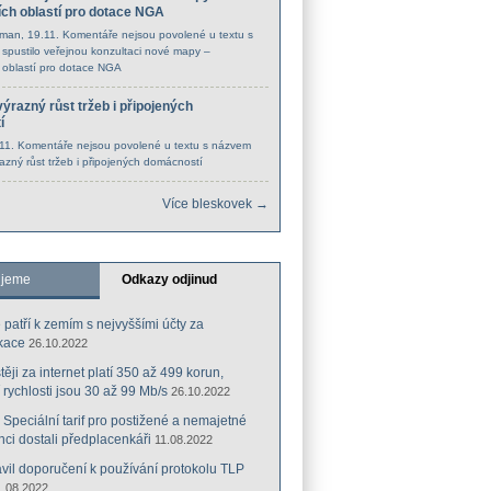
ích oblastí pro dotace NGA
cman
, 19.11.
Komentáře nejsou povolené
u textu s
pustilo veřejnou konzultaci nové mapy –
 oblastí pro dotace NGA
ýrazný růst tržeb i připojených
í
.11.
Komentáře nejsou povolené
u textu s názvem
azný růst tržeb i připojených domácností
Více bleskovek →
ujeme
Odkazy odjinud
 patří k zemím s nejvyššími účty za
kace
26.10.2022
ěji za internet platí 350 až 499 korun,
 rychlosti jsou 30 až 99 Mb/s
26.10.2022
: Speciální tarif pro postižené a nemajetné
ci dostali předplacenkáři
11.08.2022
il doporučení k používání protokolu TLP
1.08.2022