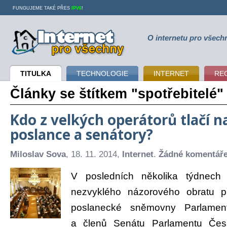
FUNGUJEME TAKÉ PŘES
IPV6
!
O internetu pro všech
Internet pro všechny
TITULKA
TECHNOLOGIE
INTERNET
RE
Články se štítkem "spotřebitelé"
Kdo z velkých operátorů tlačí n
poslance a senátory?
Miloslav Sova
, 18. 11. 2014,
Internet
.
Žádné komentář
V posledních několika týdnech
nezvyklého názorového obratu p
poslanecké sněmovny Parlamen
a členů Senátu Parlamentu Česk