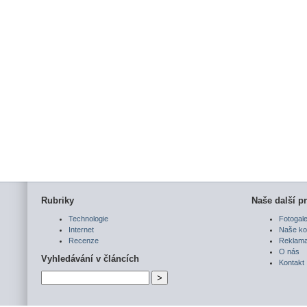
Rubriky
Naše další pr
Technologie
Fotogale
Internet
Naše ko
Recenze
Reklam
O nás
Vyhledávání v článcích
Kontakt