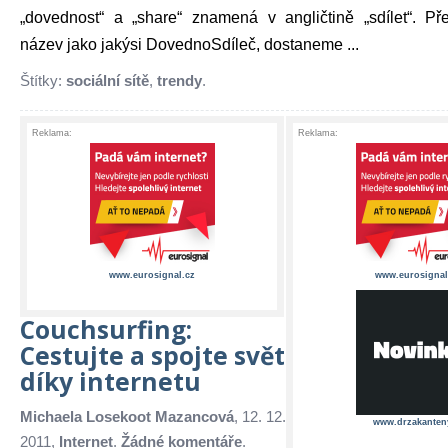
„dovednost“ a „share“ znamená v angličtině „sdílet“. Pře
název jako jakýsi DovednoSdíleč, dostaneme ...
Štítky:
sociální sítě
,
trendy
.
Reklama:
Reklama:
www.eurosignal.cz
www.eurosignal
Couchsurfing:
Cestujte a spojte svět
díky internetu
Michaela Losekoot Mazancová
, 12. 12.
www.drzakanten
2011,
Internet
.
Žádné komentáře
.