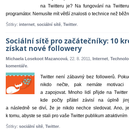
na Twitteru je? Na fungování na Twitter
programátor. Nemusíte mít větší znalosti o technice než běžný 
Štítky:
internet
,
sociální sítě
,
Twitter
.
Sociální sítě pro začátečníky: 10 kr
získat nové followery
Michaela Losekoot Mazancová
, 22. 8. 2011,
Internet
,
Technolo
komentáře
.
Twitter není zábavný bez followerů. Pok
nikdo nečte, pak nemáte motivaci 
a zapojovat. Mnoho lidí přijde na Twitte
kde počty přátel závisí na úplně jiný
a následně se diví, že je nikdo nechce sledovat. Ano, je
k tomu, abyste se stali pro vaše Twitter publikum atraktivním .
Štítky:
sociální sítě
,
Twitter
.