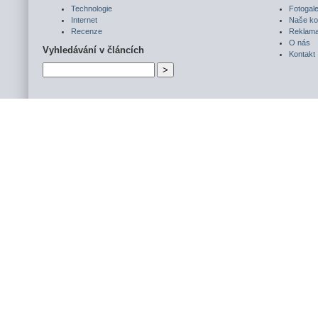
Technologie
Fotogale
Internet
Naše ko
Recenze
Reklam
O nás
Vyhledávání v článcích
Kontakt