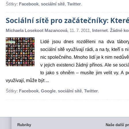
Štítky:
Facebook
,
sociální sítě
,
Twitter
.
Sociální sítě pro začátečníky: Kter
Michaela Losekoot Mazancová
, 11. 7. 2011,
Internet
.
Žádné ko
Lidé jsou dnes rozděleni na dva tábory.
sociální sítě využívají rádi, a na ty, kteří s n
nic společného. Mnoho lidí je k nim nedůvě
v jejich existenci žádný přínos. Ale se sociá
to jako s ohněm – musíte jim velit vy. A 
využívají, může být ...
Štítky:
Facebook
,
Google
,
sociální sítě
,
Twitter
.
Rubriky
Naše další pr