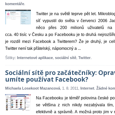
komentáře
.
Twitter je na světě teprve pět let. Mikroblo
síť vypustil do světa v červenci 2006 J
něco přes 200 milionů uživatelů na 
cca. 40 tisíc v Česku a po Facebooku je to druhá nejrozšíře
je rozdíl mezi Facebook a Twitterem? Že je druhý, je ce
Twitter není tak přátelský, nápomocný a ...
Štítky:
Internetové aplikace
,
sociální sítě
,
Twitter
.
Sociální sítě pro začátečníky: Opr
umíte používat Facebook?
Michaela Losekoot Mazancová
, 1. 8. 2011,
Internet
.
Žádné kom
Na Facebooku je téměř polovina české po
se většina z nich nikdy nezabývala tím,
efektivně a správně. A možná proto jim 