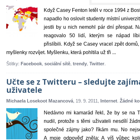
Když Casey Fenton letěl v roce 1994 z Bost
napadlo ho oslovit studenty místní univerzity
jestli by u nich nemohl pár dní přespat. 
reagovalo 50 lidí, kterým se nápad líbi
přislíbili. Když se Casey vracel zpět domů,
myšlenky rozvíjet. Myšlenku, která pohltila už tři ...
Štítky:
Facebook
,
sociální sítě
,
trendy
,
Twitter
.
Učte se z Twitteru – sledujte zají
uživatele
Michaela Losekoot Mazancová
, 19. 9. 2011,
Internet
.
Žádné ko
Nedávno mi kamarád řekl, že by se na Tw
nudil, protože s těmi uživateli nesdílí žá
společné zájmy jako? říkám mu. No nejse
A moje odpověď zněla: A víš vůbec kolik