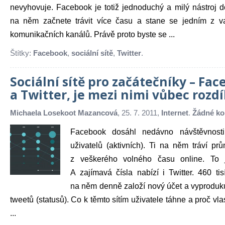
nevyhovuje. Facebook je totiž jednoduchý a milý nástroj d
na něm začnete trávit více času a stane se jedním z va
komunikačních kanálů. Právě proto byste se ...
Štítky:
Facebook
,
sociální sítě
,
Twitter
.
Sociální sítě pro začátečníky – Fa
a Twitter, je mezi nimi vůbec rozdí
Michaela Losekoot Mazancová
, 25. 7. 2011,
Internet
.
Žádné ko
Facebook dosáhl nedávno návštěvnosti
uživatelů (aktivních). Ti na něm tráví p
z veškerého volného času online. To 
A zajímavá čísla nabízí i Twitter. 460 tis
na něm denně založí nový účet a vyproduku
tweetů (statusů). Co k těmto sítím uživatele táhne a proč vla
...