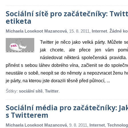
Sociální sítě pro začátečníky: Twit
etiketa
Michaela Losekoot Mazancová
, 15. 8. 2011,
Internet
.
Žádné ko
Twitter je něco jako velká párty. Můžete s
jak chcete, ale přece jen vám pomůž
následovat některá společenská pravidla. 
přinést s sebou láhev dobrého vína, začlenit se do společn
neustále o sobě, neopít se do němoty a nepozvracet ženu hos
je párty, na kterou jste dorazili těsně před půlnocí, ...
Štítky:
sociální sítě
,
Twitter
.
Sociální média pro začátečníky: Jak
s Twitterem
Michaela Losekoot Mazancová
, 9. 8. 2011,
Internet
,
Technolog