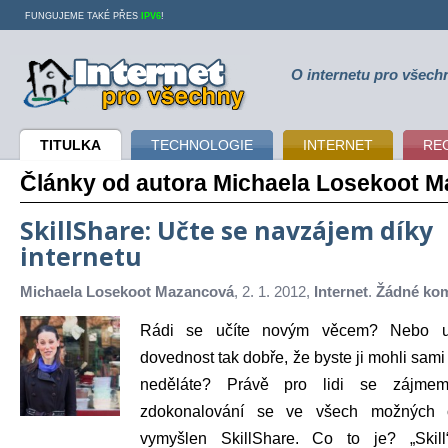
FUNGUJEME TAKÉ PŘES
IPV6
!
O internetu pro všech
Internet pro všechny
TITULKA
TECHNOLOGIE
INTERNET
RE
Články od autora Michaela Losekoot 
SkillShare: Učte se navzájem díky
internetu
Michaela Losekoot Mazancová
, 2. 1. 2012,
Internet
.
Žádné ko
Rádi se učíte novým věcem? Nebo u
dovednost tak dobře, že byste ji mohli sami 
neděláte? Právě pro lidi se zájme
zdokonalování se ve všech možných o
vymyšlen SkillShare. Co to je? „Skill