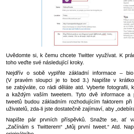
Uvědomte si, k čemu chcete Twitter využívat. K pr
toho veďte své následující kroky.
Nejdřív o sobě vyplňte základní informace – bio 
(V pravém sloupci je to bod 3.) Napište v krátk
se zabýváte, co rádi děláte atd. Vyberte fotografii,
a každým vaším tweetem. Tyto dvě informace a p
tweetů budou základním rozhodujícím faktorem při 
uživatelů, zda-li jste dostatečně zajímaví, aby „odebír
Napište pár prvních příspěvků. Snažte se, ať v
„Začínám s Twitterem“ „Můj první tweet.“ Atd. Nap
originálního.