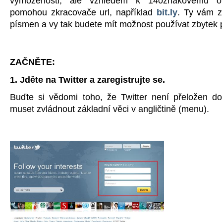
vymoženosti, ale vzhledem k 140znakovému o
pomohou zkracovače url, například
bit.ly
. Ty vám z
písmen a vy tak budete mít možnost používat zbytek p
ZAČNĚTE:
1. Jděte na Twitter a zaregistrujte se.
Buďte si vědomi toho, že Twitter není přeložen do
muset zvládnout základní věci v angličtině (menu).