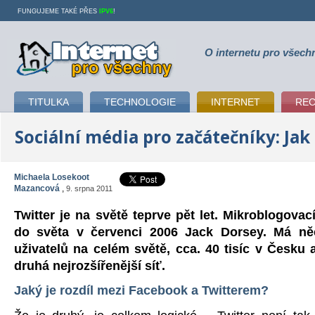
FUNGUJEME TAKÉ PŘES
IPV6
!
O internetu pro všech
Internet pro všechny
TITULKA
TECHNOLOGIE
INTERNET
RE
Sociální média pro začátečníky: Jak
Michaela Losekoot
Mazancová
,
9. srpna 2011
Twitter je na světě teprve pět let. Mikroblogovací
do světa v červenci 2006 Jack Dorsey. Má ně
uživatelů na celém světě, cca. 40 tisíc v Česku
druhá nejrozšířenější síť.
Jaký je rozdíl mezi Facebook a Twitterem?