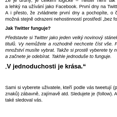
Že je druhý, je celkem logické – Twitter není tak
a lehký na užívání jako Facebook. První dny na Twit
A i přesto, že zvládnete první dny a pochopíte, o 
možná stejně odrazeni nehostinností prostředí „bez fo
Jak Twitter funguje?
Představte si Twitter jako jeden velký novinový stáne
titulů. Vy nemůžete a rozhodně nechcete číst vše. P
množství musíte vybrat. Takže si prostě vyberete ty no
a začnete je odebírat. Takhle jednoduše to funguje.
V jednoduchosti je krása.“
„
Sami si vyberete uživatele, kteří podle vás tweetují (
znaků) zábavně, zajímavě atd. Sledujete je (follow). 
také sledoval vás.