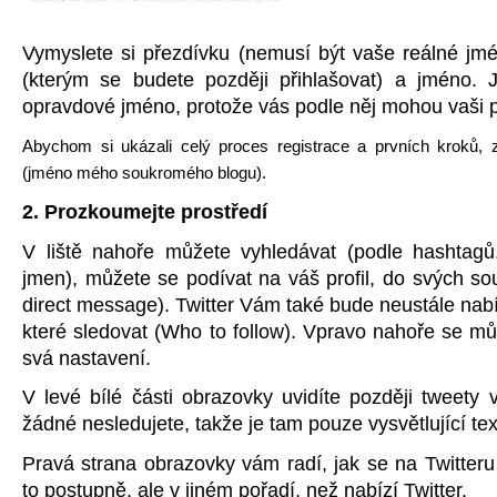
Vymyslete si přezdívku (nemusí být vaše reálné jmé
(kterým se budete později přihlašovat) a jméno. J
opravdové jméno, protože vás podle něj mohou vaši př
Abychom si ukázali celý proces registrace a prvních kroků,
(jméno mého soukromého blogu).
2. Prozkoumejte prostředí
V liště nahoře můžete vyhledávat (podle hashtagů,
jmen), můžete se podívat na váš profil, do svých 
direct message). Twitter Vám také bude neustále nab
které sledovat (Who to follow). Vpravo nahoře se můž
svá nastavení.
V levé bílé části obrazovky uvidíte později tweety 
žádné nesledujete, takže je tam pouze vysvětlující tex
Pravá strana obrazovky vám radí, jak se na Twitter
to postupně, ale v jiném pořadí, než nabízí Twitter.