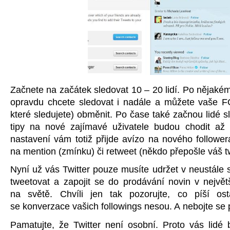
Začnete na začátek sledovat 10 – 20 lidí. Po nějakém 
opravdu chcete sledovat i nadále a můžete vaše 
které sledujete) obměnit. Po čase také začnou lidé 
tipy na nové zajímavé uživatele budou chodit až 
nastavení vám totiž přijde avízo na nového follower
na mention (zmínku) či retweet (někdo přepošle váš t
Nyní už vás Twitter pouze musíte udržet v neustále 
tweetovat a zapojit se do prodávání novin v nejvě
na světě. Chvíli jen tak pozorujte, co píší os
se konverzace vašich followings nesou. A nebojte se p
Pamatujte, že Twitter není osobní. Proto vás lidé