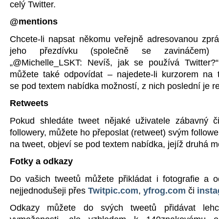
celý Twitter.
@mentions
Chcete-li napsat někomu veřejně adresovanou zprá
jeho přezdívku (společně se zavináčem)
„@Michelle_LSKT: Nevíš, jak se používá Twitter?“
můžete také odpovídat – najedete-li kurzorem na t
se pod textem nabídka možností, z nich poslední je r
Retweets
Pokud shledáte tweet nějaké uživatele zábavný č
followery, můžete ho přeposlat (retweet) svým followe
na tweet, objeví se pod textem nabídka, jejíž druhá m
Fotky a odkazy
Do vašich tweetů můžete přikládat i fotografie a o
nejjednodušeji přes
Twitpic.com
,
yfrog.com
či
inst
Odkazy můžete do svých tweetů přidávat lehce