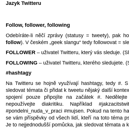
Jazyk Twitteru
Follow, follower, following
Odebíráte-li něčí zprávy (statusy = tweety), pak ho
follow
). V českém „geek slangu“ tedy followovat = sle
FOLLOWER
– uživatel Twitteru, který vás sleduje. (Sl
FOLLOWING
– uživatel Twitteru, kterého sledujete. 
#hashtagy
Na Twitteru se hojně využívají hashtagy, tedy #. 
sledovat témata či přidat k tweetu nějaký další kontex
spojení pouze připojíte na začátek #. Nedělejte
nepoužívejte diakritiku. Například #jakzacitstw
#pondelni_nuda_v_praci #mujsen. Pokud na tento has
se vám příspěvky od všech lidí, kteří na toto téma psa
Je to nejjednodušší pomůcka, jak sledovat témata a k