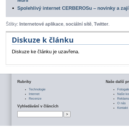
Mb/s
Spolehlivý internet CERBEROSu – novinky a zají
Štítky:
Internetové aplikace
,
sociální sítě
,
Twitter
.
Diskuze k článku
Diskuze ke článku je uzavřena.
Rubriky
Naše další pr
Technologie
Fotogale
Internet
Naše ko
Recenze
Reklam
O nás
Vyhledávání v článcích
Kontakt