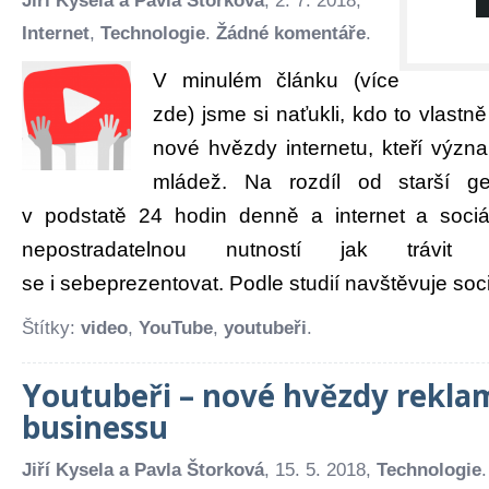
Jiří Kysela a Pavla Štorková
, 2. 7. 2018,
Internet
,
Technologie
.
Žádné komentáře
.
V minulém článku (více
zde) jsme si naťukli, kdo to vlastn
nové hvězdy internetu, kteří význ
mládež. Na rozdíl od starší ge
v podstatě 24 hodin denně a internet a sociá
nepostradatelnou nutností jak trávi
se i sebeprezentovat. Podle studií navštěvuje sociá
Štítky:
video
,
YouTube
,
youtubeři
.
Youtubeři – nové hvězdy rekla
businessu
Jiří Kysela a Pavla Štorková
, 15. 5. 2018,
Technologie