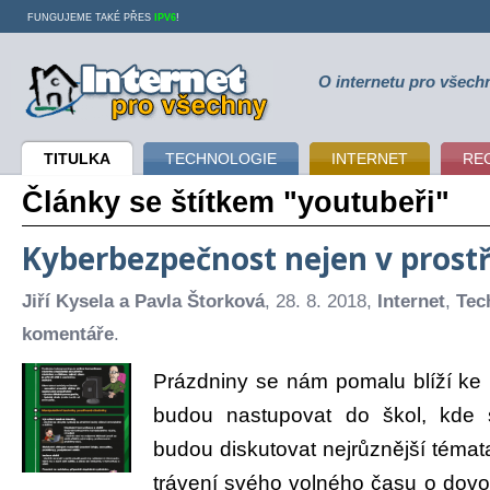
FUNGUJEME TAKÉ PŘES
IPV6
!
O internetu pro všech
Internet pro všechny
TITULKA
TECHNOLOGIE
INTERNET
RE
Články se štítkem "youtubeři"
Kyberbezpečnost nejen v prost
Jiří Kysela a Pavla Štorková
, 28. 8. 2018,
Internet
,
Tec
komentáře
.
Prázdniny se nám pomalu blíží ke k
budou nastupovat do škol, kde 
budou diskutovat nejrůznější témat
trávení svého volného času o dovo