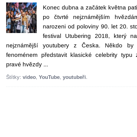
Konec dubna a začátek května patři
po čtvrté nejznámějším hvězdá
narozeni od poloviny 90. let 20. st
festival Utubering 2018, který n
nejznámější youtubery z Česka. Někdo by
fenoménem představit klasické celebrity typu 
pravé hvězdy ...
Štítky:
video
,
YouTube
,
youtubeři
.