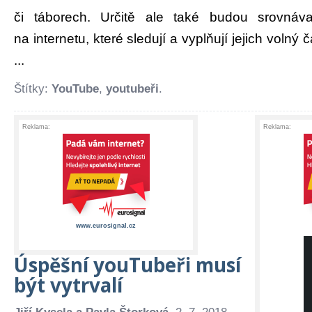
či táborech. Určitě ale také budou srovnáv
na internetu, které sledují a vyplňují jejich volný
...
Štítky:
YouTube
,
youtubeři
.
Reklama:
Reklama:
www.eurosignal.cz
Úspěšní youTubeři musí
být vytrvalí