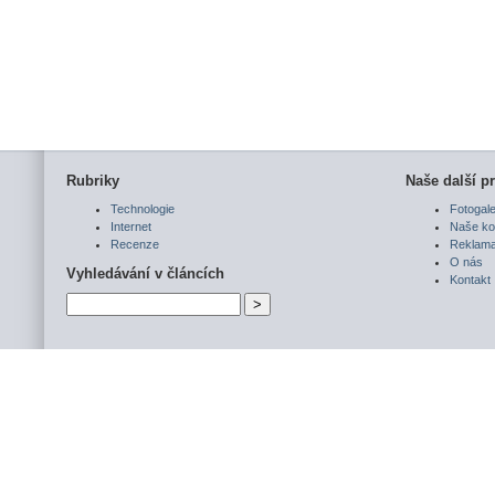
Rubriky
Naše další pr
Technologie
Fotogale
Internet
Naše ko
Recenze
Reklam
O nás
Vyhledávání v článcích
Kontakt