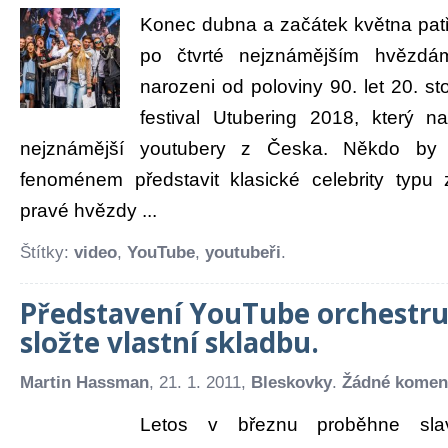
Konec dubna a začátek května patři
po čtvrté nejznámějším hvězdá
narozeni od poloviny 90. let 20. st
festival Utubering 2018, který n
nejznámější youtubery z Česka. Někdo by
fenoménem představit klasické celebrity typu 
pravé hvězdy ...
Štítky:
video
,
YouTube
,
youtubeři
.
Představení YouTube orchestru s
složte vlastní skladbu.
Martin Hassman
, 21. 1. 2011,
Bleskovky
.
Žádné komen
Letos v březnu proběhne slav