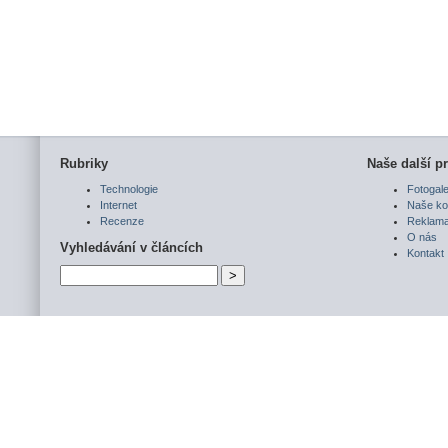
Rubriky
Naše další pr
Technologie
Fotogale
Internet
Naše ko
Recenze
Reklam
O nás
Vyhledávání v článcích
Kontakt