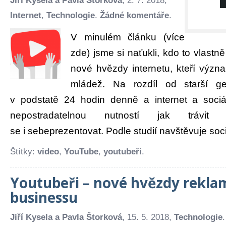
Jiří Kysela a Pavla Štorková
, 2. 7. 2018,
Internet
,
Technologie
.
Žádné komentáře
.
V minulém článku (více
zde) jsme si naťukli, kdo to vlastn
nové hvězdy internetu, kteří význ
mládež. Na rozdíl od starší ge
v podstatě 24 hodin denně a internet a sociá
nepostradatelnou nutností jak trávi
se i sebeprezentovat. Podle studií navštěvuje sociá
Štítky:
video
,
YouTube
,
youtubeři
.
Youtubeři – nové hvězdy rekla
businessu
Jiří Kysela a Pavla Štorková
, 15. 5. 2018,
Technologie