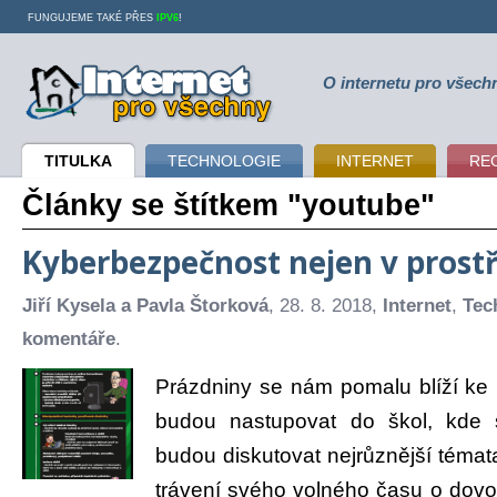
FUNGUJEME TAKÉ PŘES
IPV6
!
O internetu pro všech
Internet pro všechny
TITULKA
TECHNOLOGIE
INTERNET
RE
Články se štítkem "youtube"
Kyberbezpečnost nejen v prost
Jiří Kysela a Pavla Štorková
, 28. 8. 2018,
Internet
,
Tec
komentáře
.
Prázdniny se nám pomalu blíží ke k
budou nastupovat do škol, kde 
budou diskutovat nejrůznější témat
trávení svého volného času o dovo