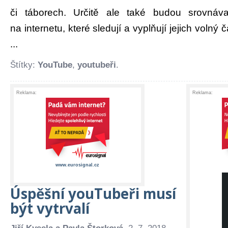
či táborech. Určitě ale také budou srovnáv
na internetu, které sledují a vyplňují jejich volný
...
Štítky:
YouTube
,
youtubeři
.
Reklama:
Reklama:
www.eurosignal.cz
Úspěšní youTubeři musí
být vytrvalí