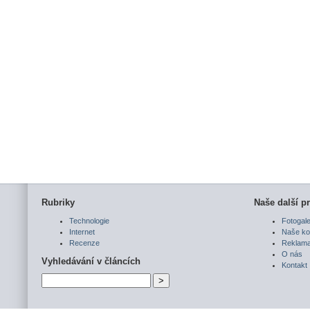
Rubriky
Naše další pr
Technologie
Fotogale
Internet
Naše ko
Recenze
Reklam
O nás
Vyhledávání v článcích
Kontakt