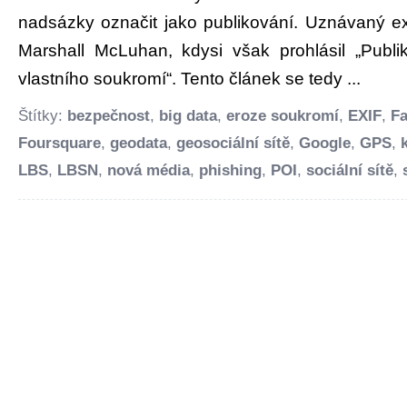
nadsázky označit jako publikování. Uznávaný e
Marshall McLuhan, kdysi však prohlásil „Publi
vlastního soukromí“. Tento článek se tedy ...
Štítky:
bezpečnost
,
big data
,
eroze soukromí
,
EXIF
,
F
Foursquare
,
geodata
,
geosociální sítě
,
Google
,
GPS
,
LBS
,
LBSN
,
nová média
,
phishing
,
POI
,
sociální sítě
,