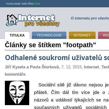
FUNGUJEME TAKÉ PŘES
IPV6
!
O internetu pro všech
Internet pro všechny
TITULKA
TECHNOLOGIE
INTERNET
RE
Články se štítkem "footpath"
Odhalené soukromí uživatelů soc
Jiří Kysela a Pavla Štorková
, 7. 12. 2015,
Internet
,
Tec
komentáře
.
Sociální sítě již dávno nejsou j
přáteli. Čím dál tím více jde o 
názorů a událostí týkajících se na
současných uživatelů sociálních 