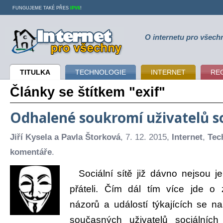
FUNGUJEME TAKÉ PŘES
IPV6
!
O internetu pro všech
Internet pro všechny
TITULKA
TECHNOLOGIE
INTERNET
RE
Články se štítkem "exif"
Odhalené soukromí uživatelů soc
Jiří Kysela a Pavla Štorková
, 7. 12. 2015,
Internet
,
Tec
komentáře
.
Sociální sítě již dávno nejsou j
přáteli. Čím dál tím více jde o 
názorů a událostí týkajících se na
současných uživatelů sociálních 