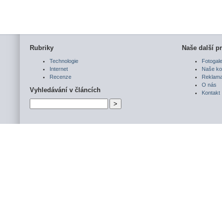
Rubriky
Naše další pr
Technologie
Fotogale
Internet
Naše ko
Recenze
Reklam
O nás
Vyhledávání v článcích
Kontakt