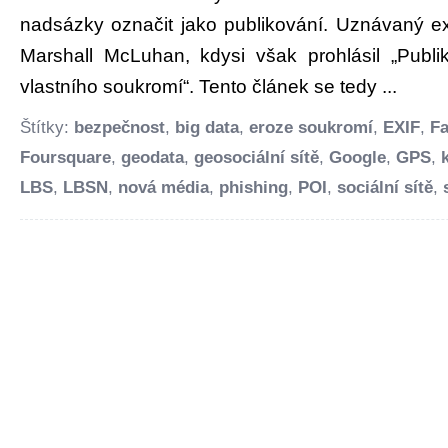
nadsázky označit jako publikování. Uznávaný e
Marshall McLuhan, kdysi však prohlásil „Publi
vlastního soukromí“. Tento článek se tedy ...
Štítky:
bezpečnost
,
big data
,
eroze soukromí
,
EXIF
,
F
Foursquare
,
geodata
,
geosociální sítě
,
Google
,
GPS
,
LBS
,
LBSN
,
nová média
,
phishing
,
POI
,
sociální sítě
,