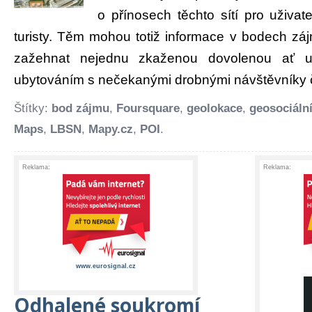
o přínosech těchto sítí pro uživa
turisty. Těm mohou totiž informace v bodech záj
zažehnat nejednu zkaženou dovolenou ať 
ubytováním s nečekanými drobnými návštěvníky či 
Štítky:
bod zájmu
,
Foursquare
,
geolokace
,
geosociální
Maps
,
LBSN
,
Mapy.cz
,
POI
.
Reklama:
Reklama:
www.eurosignal.cz
Odhalené soukromí