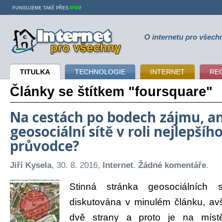
FUNGUJEME TAKÉ PŘES
IPV6
!
O internetu pro všech
Internet pro všechny
TITULKA
TECHNOLOGIE
INTERNET
RE
Články se štítkem "foursquare"
Na cestách po bodech zájmu, a
geosociální sítě v roli nejlepšíh
průvodce?
Jiří Kysela
, 30. 8. 2016,
Internet
.
Žádné komentáře
.
Stinná stránka geosociálních s
diskutována v minulém článku, a
dvě strany a proto je na míst