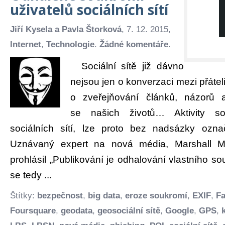
uživatelů sociálních sítí
Jiří Kysela a Pavla Štorková
, 7. 12. 2015,
Internet
,
Technologie
.
Žádné komentáře
.
Sociální sítě již dávno
nejsou jen o konverzaci mezi přáteli
o zveřejňování článků, názorů a 
se našich životů… Aktivity so
sociálních sítí, lze proto bez nadsázky označ
Uznávaný expert na nová média, Marshall M
prohlásil „Publikování je odhalování vlastního so
se tedy ...
Štítky:
bezpečnost
,
big data
,
eroze soukromí
,
EXIF
,
F
Foursquare
,
geodata
,
geosociální sítě
,
Google
,
GPS
,