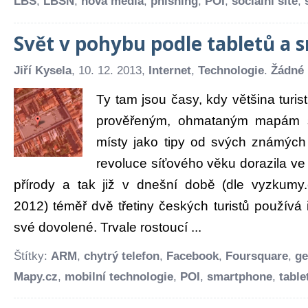
LBS
,
LBSN
,
nová média
,
phishing
,
POI
,
sociální sítě
,
Svět v pohybu podle tabletů a
Jiří Kysela
, 10. 12. 2013,
Internet
,
Technologie
.
Žádné
Ty tam jsou časy, kdy většina turis
prověřeným, ohmataným mapám 
místy jako tipy od svých známých
revoluce síťového věku dorazila ve 
přírody a tak již v dnešní době (dle vyzkumy.
2012) téměř dvě třetiny českých turistů používá i
své dovolené. Trvale rostoucí ...
Štítky:
ARM
,
chytrý telefon
,
Facebook
,
Foursquare
,
ge
Mapy.cz
,
mobilní technologie
,
POI
,
smartphone
,
table