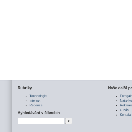
Rubriky
Naše další pr
Technologie
Fotogale
Internet
Naše ko
Recenze
Reklam
O nás
Vyhledávání v článcích
Kontakt