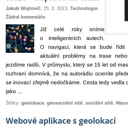
Jakub Wojtovič
, 25. 2. 2013,
Technologie
.
Žádné komentáře
.
Již celé roky sníme
o inteligentních autech.
O navigaci, která se bude řídit
aktuální problémy na trase neb
jezdíme radši. V průmyslu, který se 15 let od m
rozhraní domnívá, že na autorádiu oceníte pře
se inovací zřejmě nedočkáme. Cesta tedy vedla o
jako ...
Štítky:
geolokace
,
geosociální sítě
,
sociální sítě
,
Waze
Webové aplikace s geolokací