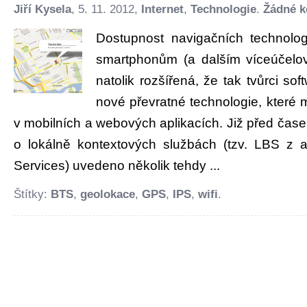
Jiří Kysela
, 5. 11. 2012,
Internet
,
Technologie
.
Žádné k
Dostupnost navigačních technolog
smartphonům (a dalším víceúčelo
natolik rozšířená, že tak tvůrci sof
nové převratné technologie, které
v mobilních a webových aplikacích. Již před čas
o lokálně kontextových službách (tzv. LBS z 
Services) uvedeno několik tehdy ...
Štítky:
BTS
,
geolokace
,
GPS
,
IPS
,
wifi
.