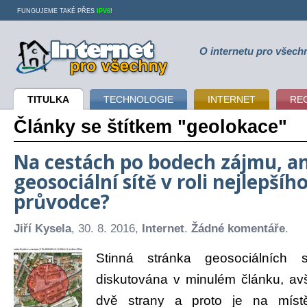
FUNGUJEME TAKÉ PŘES
IPV6
!
O internetu pro všech
Internet pro všechny
TITULKA
TECHNOLOGIE
INTERNET
RE
Články se štítkem "geolokace"
Na cestách po bodech zájmu, a
geosociální sítě v roli nejlepšíh
průvodce?
Jiří Kysela
, 30. 8. 2016,
Internet
.
Žádné komentáře
.
Stinná stránka geosociálních s
diskutována v minulém článku, a
dvě strany a proto je na míst