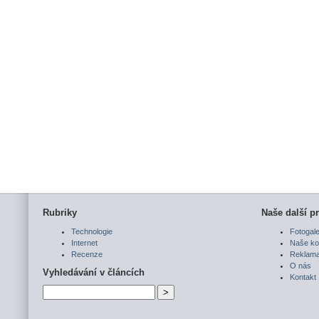
Rubriky
Naše další pr
Technologie
Fotogale
Internet
Naše ko
Recenze
Reklam
O nás
Vyhledávání v článcích
Kontakt