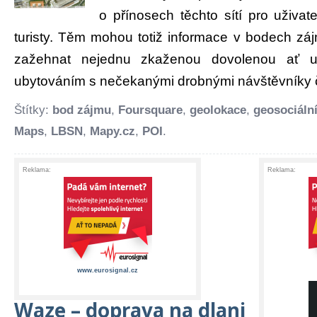
o přínosech těchto sítí pro uživa
turisty. Těm mohou totiž informace v bodech záj
zažehnat nejednu zkaženou dovolenou ať 
ubytováním s nečekanými drobnými návštěvníky či 
Štítky:
bod zájmu
,
Foursquare
,
geolokace
,
geosociální
Maps
,
LBSN
,
Mapy.cz
,
POI
.
Reklama:
Reklama:
www.eurosignal.cz
Waze – doprava na dlani