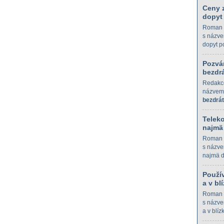
Ceny z
dopyt
Roman 
s názve
dopyt p
Pozvá
bezdrá
Redakc
názve
bezdrát
Telek
najmä
Roman 
s názve
najmä 
Použí
a v bl
Roman 
s názve
a v blíz