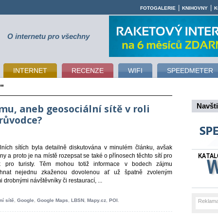
|
|
FOTOGALERIE
KNIHOVNY
K
O internetu pro všechny
INTERNET
RECENZE
WIFI
SPEEDMETER
"
u, aneb geosociální sítě v roli
Navšti
průvodce?
lních sítích byla detailně diskutována v minulém článku, avšak
y a proto je na místě rozepsat se také o přínosech těchto sítí pro
k pro turisty. Těm mohou totiž informace v bodech zájmu
žehnat nejednu zkaženou dovolenou ať už špatně zvoleným
drobnými návštěvníky či restaurací, ...
í sítě
,
Google
,
Google Maps
,
LBSN
,
Mapy.cz
,
POI
.
Reklama