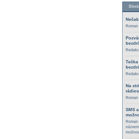
Bles
Nečak
Roman 
Pozvá
bezdrô
Redakc
Tečka
bezdrá
Redakc
Na str
rádios
Roman 
SMS a
možno
Roman 
názvem 
možnost