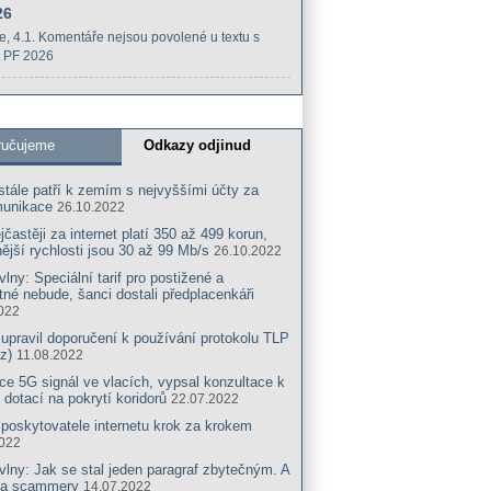
26
e
, 4.1.
Komentáře nejsou povolené
u textu s
 PF 2026
ručujeme
Odkazy odjinud
tále patří k zemím s nejvyššími účty za
munikace
26.10.2022
jčastěji za internet platí 350 až 499 korun,
ější rychlosti jsou 30 až 99 Mb/s
26.10.2022
vlny: Speciální tarif pro postižené a
né nebude, šanci dostali předplacenkáři
022
pravil doporučení k používání protokolu TLP
z)
11.08.2022
ce 5G signál ve vlacích, vypsal konzultace k
 dotací na pokrytí koridorů
22.07.2022
poskytovatele internetu krok za krokem
2022
vlny: Jak se stal jeden paragraf zbytečným. A
na scammery
14.07.2022