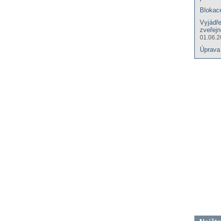
Blokac
Vyjádř
zveřej
01.06.
Úprava