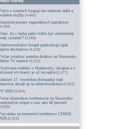
nější články
Prečo v tuneloch fungujú len niektoré rádiá a
mobilné služby
(4,441)
Vianočné ponuky regionálnych operátorov
(4,358)
Viete, že v bielej palici môže byť umiestnený
malý vysielač?
(3,469)
Telekomunikační šmejdi poškodzujú opäť
najmä dôchodcov
(3,218)
Počas sviatkov potešia divákov na Slovensku
ďalšie TV stanice
(3,214)
Používane mobilov v Moldavsku, Ukrajine a v
blízkosti ich hraníc je už lacnejšie
(3,177)
Udalosti 17. novembra (listopadu) mali
priaznivý dosah aj na telekomunikácie
(3,067)
PF 2026
(3,054)
Počet účastníkov konferencie na Slovensku
medziročne stúpol o viac ako 40 percent
(3,028)
Pozvánka na komunitní konferenci CSNOG
2026
(2,912)