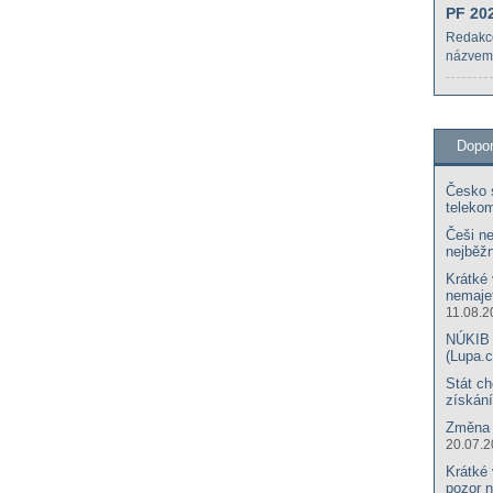
PF 20
Redakc
názvem
Dopo
Česko s
teleko
Češi ne
nejběžn
Krátké 
nemajet
11.08.2
NÚKIB u
(Lupa.c
Stát ch
získání
Změna 
20.07.
Krátké 
pozor 