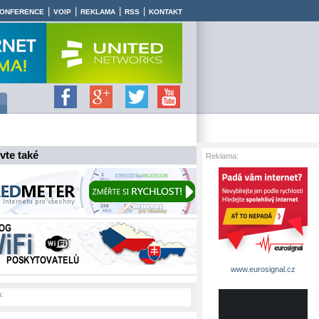
|
|
|
|
ONFERENCE
VOIP
REKLAMA
RSS
KONTAKT
vte také
Reklama:
www.eurosignal.cz
: