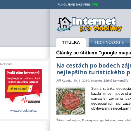
FUNGUJEME TAKÉ PŘES
IPV6
!
Internet pro všechny
TITULKA
TECHNOLOGIE
Články se štítkem "google maps
Na cestách po bodech zájm
Reklama:
nejlepšího turistického 
Jiří Kysela
, 30. 8. 2016,
Internet
.
Žádné komentáře
.
Stinná stránka geosociá
každá mince má dvě stran
uživatele, zejména pa
geosociálních sítí za
ubytováním s nečekanými 
www.eurosignal.cz
Štítky:
bod zájmu
,
Foursquare
,
geolokace
,
geosociáln