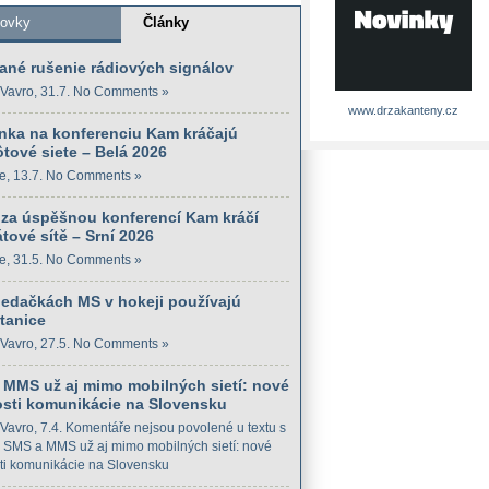
kovky
Články
ané rušenie rádiových signálov
Vavro
, 31.7.
No Comments »
www.drzakanteny.cz
nka na konferenciu Kam kráčajú
tové siete – Belá 2026
e
, 13.7.
No Comments »
 za úspěšnou konferencí Kam kráčí
tové sítě – Srní 2026
e
, 31.5.
No Comments »
iedačkách MS v hokeji používajú
tanice
Vavro
, 27.5.
No Comments »
 MMS už aj mimo mobilných sietí: nové
sti komunikácie na Slovensku
Vavro
, 7.4.
Komentáře nejsou povolené
u textu s
SMS a MMS už aj mimo mobilných sietí: nové
i komunikácie na Slovensku