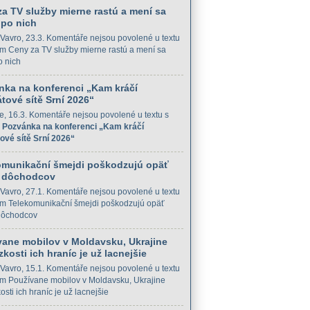
a TV služby mierne rastú a mení sa
 po nich
Vavro
, 23.3.
Komentáře nejsou povolené
u textu
m Ceny za TV služby mierne rastú a mení sa
o nich
nka na konferenci „Kam kráčí
tové sítě Srní 2026“
e
, 16.3.
Komentáře nejsou povolené
u textu s
m
Pozvánka na konferenci „Kam kráčí
ové sítě Srní 2026“
omunikační šmejdi poškodzujú opäť
 dôchodcov
Vavro
, 27.1.
Komentáře nejsou povolené
u textu
m Telekomunikační šmejdi poškodzujú opäť
dôchodcov
vane mobilov v Moldavsku, Ukrajine
ízkosti ich hraníc je už lacnejšie
Vavro
, 15.1.
Komentáře nejsou povolené
u textu
m Používane mobilov v Moldavsku, Ukrajine
kosti ich hraníc je už lacnejšie