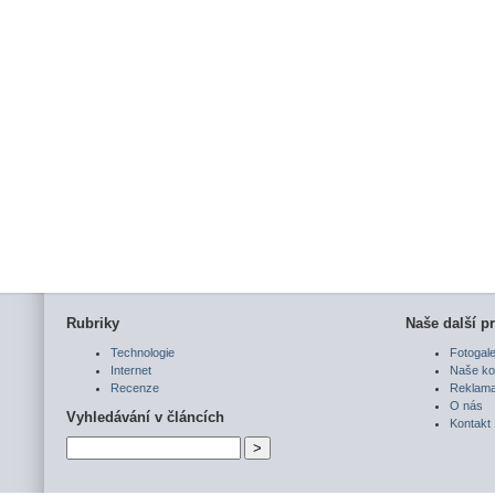
Rubriky
Naše další pr
Technologie
Fotogale
Internet
Naše ko
Recenze
Reklam
O nás
Vyhledávání v článcích
Kontakt