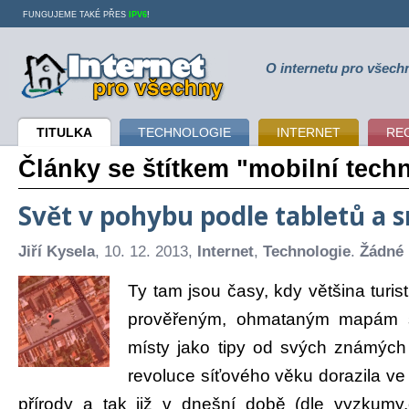
FUNGUJEME TAKÉ PŘES
IPV6
!
O internetu pro všech
Internet pro všechny
TITULKA
TECHNOLOGIE
INTERNET
RE
Články se štítkem "mobilní tech
Svět v pohybu podle tabletů a
Jiří Kysela
, 10. 12. 2013,
Internet
,
Technologie
.
Žádné
Ty tam jsou časy, kdy většina turis
prověřeným, ohmataným mapám 
místy jako tipy od svých známých
revoluce síťového věku dorazila ve 
přírody a tak již v dnešní době (dle vyzkumy.