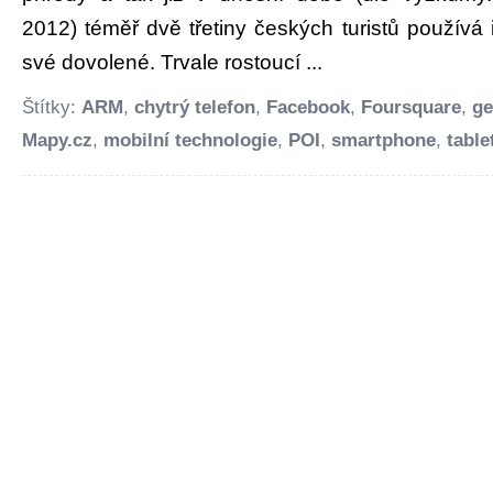
2012) téměř dvě třetiny českých turistů používá i
své dovolené. Trvale rostoucí ...
Štítky:
ARM
,
chytrý telefon
,
Facebook
,
Foursquare
,
ge
Mapy.cz
,
mobilní technologie
,
POI
,
smartphone
,
table