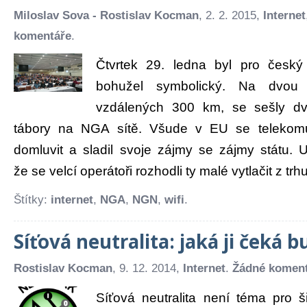
Miloslav Sova - Rostislav Kocman
, 2. 2. 2015,
Internet
komentáře
.
Čtvrtek 29. ledna byl pro český 
bohužel symbolický. Na dvou
vzdálených 300 km, se sešly d
tábory na NGA sítě. Všude v EU se telekomu
domluvit a sladil svoje zájmy se zájmy státu. 
že se velcí operátoři rozhodli ty malé vytlačit z trhu 
Štítky:
internet
,
NGA
,
NGN
,
wifi
.
Síťová neutralita: jaká ji čeká 
Rostislav Kocman
, 9. 12. 2014,
Internet
.
Žádné komen
Síťová neutralita není téma pro š