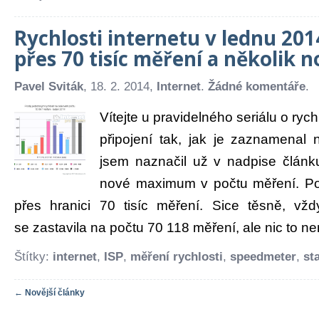
Rychlosti internetu v lednu 201
přes 70 tisíc měření a několik 
Pavel Sviták
, 18. 2. 2014,
Internet
.
Žádné komentáře
.
Vítejte u pravidelného seriálu o ryc
připojení tak, jak je zaznamenal
jsem naznačil už v nadpise článku
nové maximum v počtu měření. Pop
přes hranici 70 tisíc měření. Sice těsně, vždy
se zastavila na počtu 70 118 měření, ale nic to ne
Štítky:
internet
,
ISP
,
měření rychlosti
,
speedmeter
,
sta
← Novější články