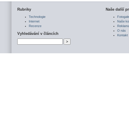
Rubriky
Naše další pr
Technologie
Fotogale
Internet
Naše ko
Recenze
Reklam
O nás
Vyhledávání v článcích
Kontakt