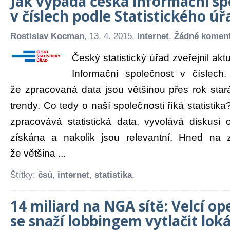
Jak vypadá česká informační sp
v číslech podle Statistického ú
Rostislav Kocman
, 13. 4. 2015,
Internet
.
Žádné komen
Český statistický úřad zveřejnil akt
Informační společnost v číslech.
že zpracovaná data jsou většinou přes rok stará,
trendy. Co tedy o naší společnosti říká statistik
zpracovává statistická data, vyvolává diskusi 
získána a nakolik jsou relevantní. Hned na 
že většina ...
Štítky:
čsú
,
internet
,
statistika
.
14 miliard na NGA sítě: Velcí op
se snaží lobbingem vytlačit loká