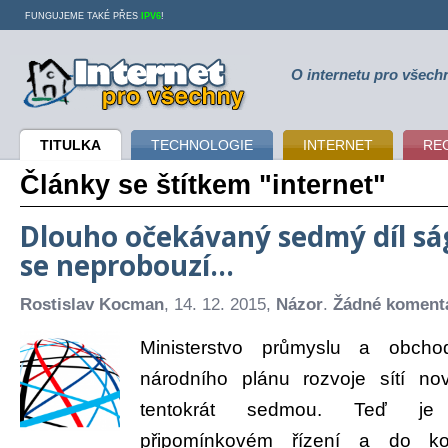
FUNGUJEME TAKÉ PŘES
IPV6
!
O internetu pro všech
Internet pro všechny
TITULKA
TECHNOLOGIE
INTERNET
RE
Články se štítkem "internet"
Dlouho očekávaný sedmý díl s
se neprobouzí…
Rostislav Kocman
, 14. 12. 2015,
Názor
.
Žádné koment
Ministerstvo průmyslu a obch
národního plánu rozvoje sítí n
tentokrát sedmou. Teď je 
připomínkovém řízení a do k