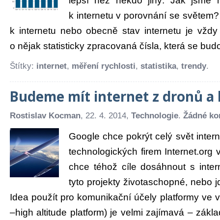
lepší než někdo jiný. Jak jsme 
k internetu v porovnání se světem?
k internetu nebo obecně stav internetu je vžd
o nějak statisticky zpracovaná čísla, která se budou 
Štítky:
internet
,
měření rychlosti
,
statistika
,
trendy
.
Budeme mít internet z dronů a
Rostislav Kocman
, 22. 4. 2014,
Technologie
.
Žádné ko
Google chce pokrýt celý svět interne
technologických firem Internet.or
chce téhož cíle dosáhnout s inte
tyto projekty životaschopné, nebo j
Idea použít pro komunikační účely platformy ve 
–high altitude platform) je velmi zajímavá – zákl