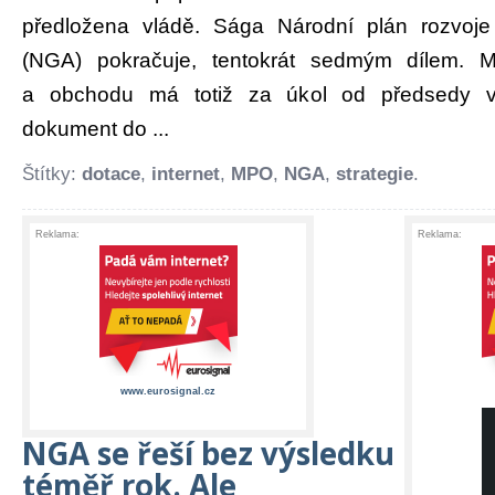
předložena vládě. Sága Národní plán rozvoje
(NGA) pokračuje, tentokrát sedmým dílem. Mi
a obchodu má totiž za úkol od předsedy vlá
dokument do ...
Štítky:
dotace
,
internet
,
MPO
,
NGA
,
strategie
.
Reklama:
Reklama:
www.eurosignal.cz
NGA se řeší bez výsledku
téměř rok. Ale