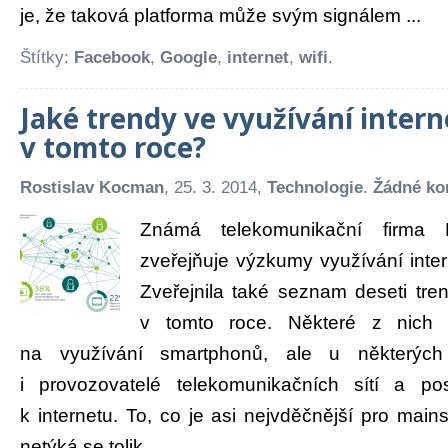
je, že taková platforma může svým signálem ...
Štítky:
Facebook
,
Google
,
internet
,
wifi
.
Jaké trendy ve využívání intern
v tomto roce?
Rostislav Kocman
, 25. 3. 2014,
Technologie
.
Žádné ko
Známá telekomunikační firma E
zveřejňuje výzkumy využívání intern
Zveřejnila také seznam deseti tre
v tomto roce. Některé z nich
na využívání smartphonů, ale u některých
i provozovatelé telekomunikačních sítí a pos
k internetu. To, co je asi nejvděčnější pro mai
netýká se tolik ...