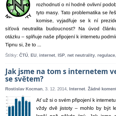
rozhodnutí o ní hodně ovlivní podob
tyto masy. Tato problematika se ře
komise, vyjadřuje se k ní prez
síťová neutralita budoucnost? Na úvod člán
otázku – splňuje naše připojení k internetu podmí
Tipnu si, že to ...
Štítky:
ČTÚ
,
EU
,
internet
,
ISP
,
net neutrality
,
regulace
Jak jsme na tom s internetem v
se světem?
Rostislav Kocman
, 3. 12. 2014,
Internet
.
Žádné komen
Ať už si o svém připojení k internetu
vždy dvě jistoty – mohlo by být 